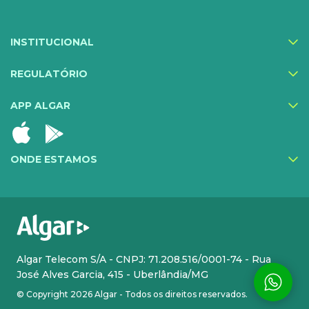
Proteção Web
INSTITUCIONAL
Exa Segurança
MediQuo Empresas
REGULATÓRIO
Helptec
APP ALGAR
Inner IA
Todos os serviços
ONDE ESTAMOS
CLOUD
INFRA DE TI
Cloud Plus
Hosting
Cloud Phone Pro
Atendimento Premium
Algar Telecom S/A - CNPJ: 71.208.516/0001-74 - Rua
José Alves Garcia, 415 - Uberlândia/MG
SMS Solution
Colocation
© Copyright 2026 Algar - Todos os direitos reservados.