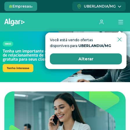
Empresas
UBERLANDIA/MG
Você está vendo ofertas
Você está vendo ofertas
disponíveis para
disponíveis para
UBERLANDIA/MG
UBERLANDIA/MG
Alterar
Alterar