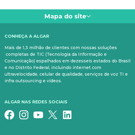
Mapa do site
VOCÊ
CONHEÇA A ALGAR
Mais de 1,3 milhão de clientes com nossas soluções
PARA SUA CASA
CELULAR
completas de TIC (Tecnologia da Informação e
Comunicação) espalhados em dezesseis estados do Brasil
Internet Fibra
Controle e Pós
e no Distrito Federal, incluindo internet com
ultravelocidade, celular de qualidade, serviços de voz TI e
Fixo
Aparelhos
infra outsourcing e vídeos.
Conheça nossos serviços
5G para sua casa
Super Wi-Fi
Pré-Pago
ALGAR NAS REDES SOCIAIS
Recarga
Serviços Especiais