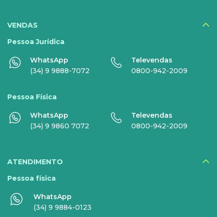
SERVIÇOS
DIGITAIS
VENDAS
Disney+
Pessoa Jurídica
WhatsApp
Televendas
Nomo Music
(34) 9 9888-7072
0800-942-2009
Globoplay
Pessoa Física
Sky+
WhatsApp
Televendas
HBO Max
(34) 9 9860 7072
0800-942-2009
Inner AI
Veja todos serviços
ATENDIMENTO
Pessoa física
WhatsApp
EMPRESAS
(34) 9 9884-0123