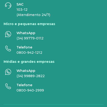
SAC
INTERNET
TELEFONIA
103-12
(Atendimento 24/7)
Internet Fibra
Fixo
Micro e pequenas empresas
Comunicação de Dados
Celular
WhatsApp
Super Wi-Fi
DDG - 0800
(34) 99779-0112
Internet Essence
Voz Total
Telefone
0800-942-1212
Link Dedicado
Médias e grandes empresas
Monitora Rede
WhatsApp
(34) 99889-2822
SERVIÇOS
Telefone
DIGITAIS
0800-940-2999
Gestor Mobile
Compartilhe Energia