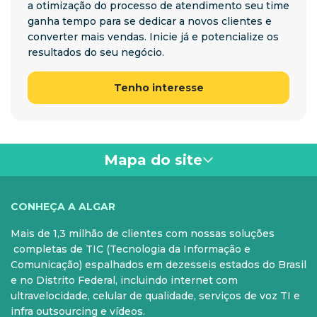
a otimização do processo de atendimento seu time
ganha tempo para se dedicar a novos clientes e
converter mais vendas. Inicie já e potencialize os
resultados do seu negócio.
Tenho interesse
Mapa do site
VOCÊ
CONHEÇA A ALGAR
Mais de 1,3 milhão de clientes com nossas soluções
PARA SUA CASA
CELULAR
completas de TIC (Tecnologia da Informação e
Comunicação) espalhados em dezesseis estados do Brasil
Internet Fibra
Controle e Pós
e no Distrito Federal, incluindo internet com
ultravelocidade, celular de qualidade, serviços de voz TI e
Fixo
Aparelhos
infra outsourcing e vídeos.