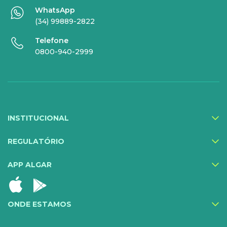
WhatsApp
(34) 99889-2822
SERVIÇOS
Telefone
DIGITAIS
0800-940-2999
Gestor Mobile
Compartilhe Energia
Proteção Web
INSTITUCIONAL
Exa Segurança
MediQuo Empresas
REGULATÓRIO
Helptec
APP ALGAR
Inner IA
Todos os serviços
ONDE ESTAMOS