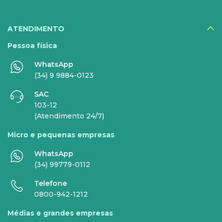
Inner AI
Veja todos serviços
ATENDIMENTO
Pessoa física
WhatsApp
EMPRESAS
(34) 9 9884-0123
SAC
INTERNET
TELEFONIA
103-12
(Atendimento 24/7)
Internet Fibra
Fixo
Micro e pequenas empresas
Comunicação de Dados
Celular
WhatsApp
Super Wi-Fi
DDG - 0800
(34) 99779-0112
Internet Essence
Voz Total
Telefone
0800-942-1212
Link Dedicado
Médias e grandes empresas
Monitora Rede