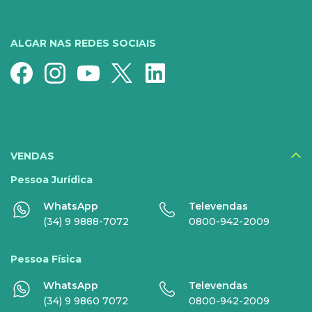
Conheça nossos serviços
5G para sua casa
Super Wi-Fi
Pré-Pago
ALGAR NAS REDES SOCIAIS
Recarga
Serviços Especiais
SERVIÇOS
DIGITAIS
VENDAS
Disney+
Pessoa Jurídica
WhatsApp
Televendas
Nomo Music
(34) 9 9888-7072
0800-942-2009
Globoplay
Pessoa Física
Sky+
WhatsApp
Televendas
HBO Max
(34) 9 9860 7072
0800-942-2009