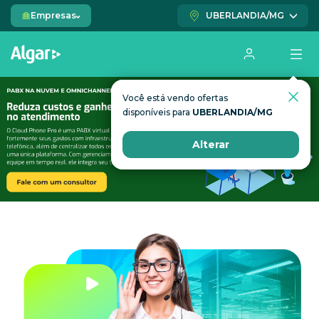
Empresas
UBERLANDIA/MG
Você está vendo ofertas
Você está vendo ofertas
disponíveis para
disponíveis para
UBERLANDIA/MG
UBERLANDIA/MG
Alterar
Alterar