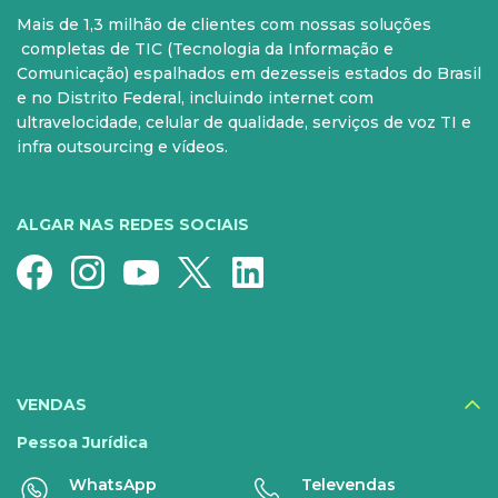
Mais de 1,3 milhão de clientes com nossas soluções
PARA SUA CASA
CELULAR
completas de TIC (Tecnologia da Informação e
Comunicação) espalhados em dezesseis estados do Brasil
Internet Fibra
Controle e Pós
e no Distrito Federal, incluindo internet com
ultravelocidade, celular de qualidade, serviços de voz TI e
Fixo
Aparelhos
infra outsourcing e vídeos.
Conheça nossos serviços
5G para sua casa
Super Wi-Fi
Pré-Pago
ALGAR NAS REDES SOCIAIS
Recarga
Serviços Especiais
SERVIÇOS
DIGITAIS
VENDAS
Disney+
Pessoa Jurídica
WhatsApp
Televendas
Nomo Music