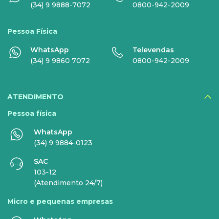
(34) 9 9888-7072
0800-942-2009
Globoplay
Pessoa Física
Sky+
WhatsApp
Televendas
HBO Max
(34) 9 9860 7072
0800-942-2009
Inner AI
Veja todos serviços
ATENDIMENTO
Pessoa física
WhatsApp
EMPRESAS
(34) 9 9884-0123
SAC
INTERNET
TELEFONIA
103-12
(Atendimento 24/7)
Internet Fibra
Fixo
Micro e pequenas empresas
Comunicação de Dados
Celular