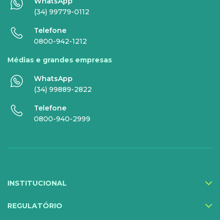
WhatsApp
Super Wi-Fi
DDG - 0800
(34) 99779-0112
Internet Essence
Voz Total
Telefone
0800-942-1212
Link Dedicado
Médias e grandes empresas
Monitora Rede
WhatsApp
(34) 99889-2822
SERVIÇOS
Telefone
DIGITAIS
0800-940-2999
Gestor Mobile
Compartilhe Energia
Proteção Web
INSTITUCIONAL
Exa Segurança
MediQuo Empresas
REGULATÓRIO