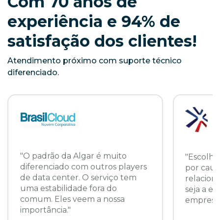
Com 70 anos de
experiência e 94% de
satisfação dos clientes!
Atendimento próximo com suporte técnico
diferenciado.
"O padrão da Algar é muito
"Escolhi
diferenciado com outros players
por caus
de data center. O serviço tem
relacion
uma estabilidade fora do
seja a e
comum. Eles veem a nossa
empresa.
importância."