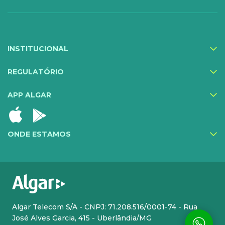
Compartilhe Energia
Proteção Web
INSTITUCIONAL
Exa Segurança
MediQuo Empresas
REGULATÓRIO
Helptec
APP ALGAR
Inner IA
Todos os serviços
ONDE ESTAMOS
CLOUD
INFRA DE TI
Cloud Plus
Hosting
Cloud Phone Pro
Atendimento Premium
Algar Telecom S/A - CNPJ: 71.208.516/0001-74 - Rua
José Alves Garcia, 415 - Uberlândia/MG