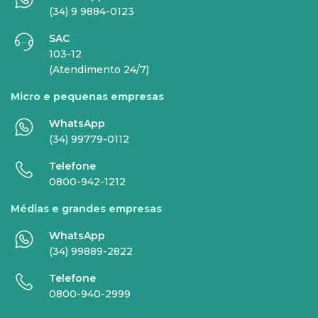
EMPRESAS
(34) 9 9884-0123
SAC
INTERNET
TELEFONIA
103-12
(Atendimento 24/7)
Internet Fibra
Fixo
Micro e pequenas empresas
Comunicação de Dados
Celular
WhatsApp
Super Wi-Fi
DDG - 0800
(34) 99779-0112
Internet Essence
Voz Total
Telefone
0800-942-1212
Link Dedicado
Médias e grandes empresas
Monitora Rede
WhatsApp
(34) 99889-2822
SERVIÇOS
Telefone
DIGITAIS
0800-940-2999
Gestor Mobile