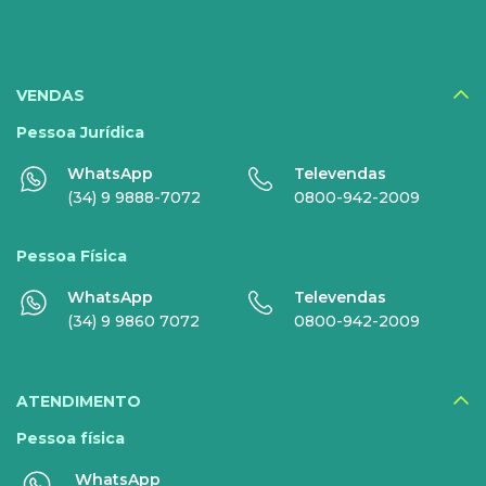
Serviços Especiais
SERVIÇOS
DIGITAIS
VENDAS
Disney+
Pessoa Jurídica
WhatsApp
Televendas
Nomo Music
(34) 9 9888-7072
0800-942-2009
Globoplay
Pessoa Física
Sky+
WhatsApp
Televendas
HBO Max
(34) 9 9860 7072
0800-942-2009
Inner AI
Veja todos serviços
ATENDIMENTO
Pessoa física
WhatsApp