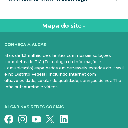
Mapa do site
VOCÊ
CONHEÇA A ALGAR
Mais de 1,3 milhão de clientes com nossas soluções
PARA SUA CASA
CELULAR
completas de TIC (Tecnologia da Informação e
Comunicação) espalhados em dezesseis estados do Brasil
Internet Fibra
Controle e Pós
e no Distrito Federal, incluindo internet com
ultravelocidade, celular de qualidade, serviços de voz TI e
Fixo
Aparelhos
infra outsourcing e vídeos.
Conheça nossos serviços
5G para sua casa
Super Wi-Fi
Pré-Pago
ALGAR NAS REDES SOCIAIS
Recarga