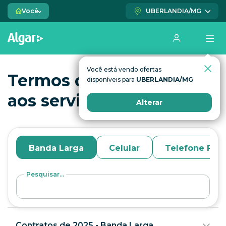
Você
UBERLANDIA/MG
Você está vendo ofertas
Você está vendo ofertas
Termos de contratação
disponíveis para
disponíveis para
UBERLANDIA/MG
UBERLANDIA/MG
aos serviços Algar
Alterar
Alterar
Banda Larga
Celular
Telefone Fixo
Pesquisar...
Contratos de 2025 - Banda Larga