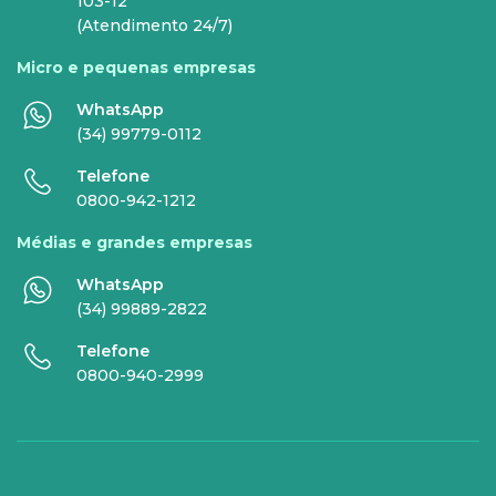
INTERNET
TELEFONIA
103-12
(Atendimento 24/7)
Internet Fibra
Fixo
Micro e pequenas empresas
Comunicação de Dados
Celular
WhatsApp
Super Wi-Fi
DDG - 0800
(34) 99779-0112
Internet Essence
Voz Total
Telefone
0800-942-1212
Link Dedicado
Médias e grandes empresas
Monitora Rede
WhatsApp
(34) 99889-2822
SERVIÇOS
Telefone
DIGITAIS
0800-940-2999
Gestor Mobile
Compartilhe Energia
Proteção Web