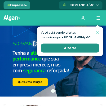
Empresas
UBERLANDIA/MG
Você está vendo ofertas
Você está vendo ofertas
disponíveis para
disponíveis para
UBERLANDIA/MG
UBERLANDIA/MG
Alterar
Alterar