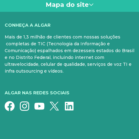
meio de software. As SD-WANs são uma das formas
Mapa do site
pelas quais os princípios da SDN podem ser
aplicados. Todas as SD-WANs usam SDN, no entanto,
nem todas as redes construídas com SDN são SD-
VOCÊ
CONHEÇA A ALGAR
WAN.
Mais de 1,3 milhão de clientes com nossas soluções
PARA SUA CASA
CELULAR
completas de TIC (Tecnologia da Informação e
Comunicação) espalhados em dezesseis estados do Brasil
Internet Fibra
Controle e Pós
e no Distrito Federal, incluindo internet com
ultravelocidade, celular de qualidade, serviços de voz TI e
Fixo
Aparelhos
infra outsourcing e vídeos.
Conheça nossos serviços
5G para sua casa
Super Wi-Fi
Pré-Pago
ALGAR NAS REDES SOCIAIS
Recarga
Serviços Especiais
SERVIÇOS