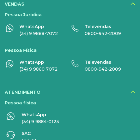
DIGITAIS
VENDAS
Disney+
Pessoa Jurídica
WhatsApp
Televendas
Nomo Music
(34) 9 9888-7072
0800-942-2009
Globoplay
Pessoa Física
Sky+
WhatsApp
Televendas
HBO Max
(34) 9 9860 7072
0800-942-2009
Inner AI
Veja todos serviços
ATENDIMENTO
Pessoa física
WhatsApp
EMPRESAS
(34) 9 9884-0123
SAC