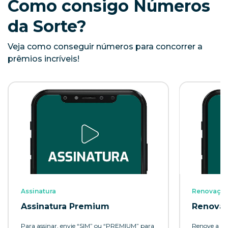
Como consigo Números
da Sorte?
Veja como conseguir números para concorrer a
prêmios incríveis!
Assinatura
Renovaçã
Assinatura Premium
Renova
Para assinar, envie “SIM” ou “PREMIUM” para
Renove a R