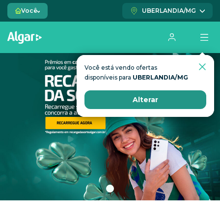
Você
UBERLANDIA/MG
Você está vendo ofertas
Você está vendo ofertas
disponíveis para
disponíveis para
UBERLANDIA/MG
UBERLANDIA/MG
Alterar
Alterar