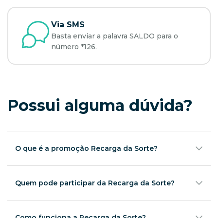
Via SMS
Basta enviar a palavra SALDO para o
número *126.
Possui alguma dúvida?
O que é a promoção Recarga da Sorte?
A Recarga da Sorte Algar é uma promoção criada para
clientes pré-pago Algar, com o objetivo de incentivar
recargas recorrentes por meio de uma jornada
Quem pode participar da Recarga da Sorte?
gamificada de 6 meses. A cada mês em que o cliente
Clientes pré-pagos da Algar.
realiza uma recarga qualificada, ele avança 1 casa na
trilha e pode desbloquear benefícios, receber
Como funciona a Recarga da Sorte?