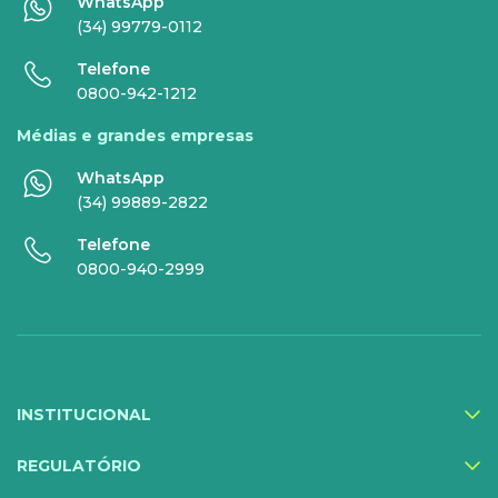
WhatsApp
Super Wi-Fi
DDG - 0800
(34) 99779-0112
Internet Essence
Voz Total
Telefone
0800-942-1212
Link Dedicado
Médias e grandes empresas
Monitora Rede
WhatsApp
(34) 99889-2822
SERVIÇOS
Telefone
DIGITAIS
0800-940-2999
Gestor Mobile
Compartilhe Energia
Proteção Web
INSTITUCIONAL
Exa Segurança
MediQuo Empresas
REGULATÓRIO