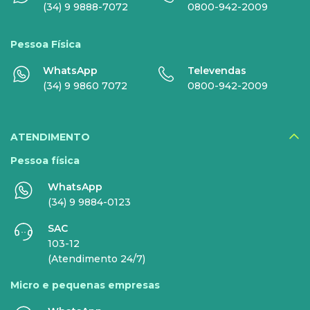
(34) 9 9888-7072
0800-942-2009
Globoplay
Pessoa Física
Sky+
WhatsApp
Televendas
HBO Max
(34) 9 9860 7072
0800-942-2009
Inner AI
Veja todos serviços
ATENDIMENTO
Pessoa física
WhatsApp
EMPRESAS
(34) 9 9884-0123
SAC
INTERNET
TELEFONIA
103-12
(Atendimento 24/7)
Internet Fibra
Fixo
Micro e pequenas empresas
Comunicação de Dados
Celular