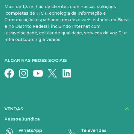
Mais de 1,3 milhão de clientes com nossas soluções
PARA SUA CASA
CELULAR
completas de TIC (Tecnologia da Informação e
Comunicação) espalhados em dezesseis estados do Brasil
Internet Fibra
Controle e Pós
e no Distrito Federal, incluindo internet com
ultravelocidade, celular de qualidade, serviços de voz TI e
Fixo
Aparelhos
infra outsourcing e vídeos.
Conheça nossos serviços
5G para sua casa
Super Wi-Fi
Pré-Pago
ALGAR NAS REDES SOCIAIS
Recarga
Serviços Especiais
SERVIÇOS
DIGITAIS
VENDAS
Disney+
Pessoa Jurídica
WhatsApp
Televendas
Nomo Music