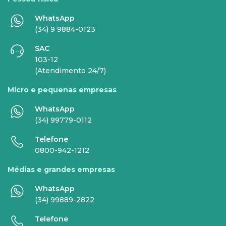
WhatsApp
EMPRESAS
(34) 9 9884-0123
SAC
INTERNET
TELEFONIA
103-12
(Atendimento 24/7)
Internet Fibra
Fixo
Micro e pequenas empresas
Comunicação de Dados
Celular
WhatsApp
Super Wi-Fi
DDG - 0800
(34) 99779-0112
Internet Essence
Voz Total
Telefone
0800-942-1212
Link Dedicado
Médias e grandes empresas
Monitora Rede
WhatsApp
(34) 99889-2822
SERVIÇOS
Telefone
DIGITAIS