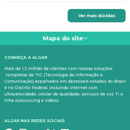
abatimento do valor da locação na base de cálculo do
vantajosa.
disponibilizados para locação são novos e de última
Imposto de Renda (IR) para empresas tributadas
geração, assegurando desempenho e confiabilidade
pelo regime "Lucro Real".
Ver mais dúvidas
superiores.
Mapa do site
VOCÊ
CONHEÇA A ALGAR
Mais de 1,3 milhão de clientes com nossas soluções
PARA SUA CASA
CELULAR
completas de TIC (Tecnologia da Informação e
Comunicação) espalhados em dezesseis estados do Brasil
Internet Fibra
Controle e Pós
e no Distrito Federal, incluindo internet com
ultravelocidade, celular de qualidade, serviços de voz TI e
Fixo
Aparelhos
infra outsourcing e vídeos.
Conheça nossos serviços
5G para sua casa
Super Wi-Fi
Pré-Pago
ALGAR NAS REDES SOCIAIS