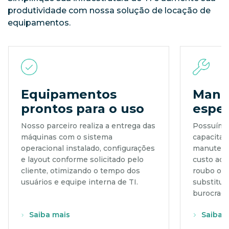
produtividade com nossa solução de locação de
equipamentos.
Equipamentos
Manu
prontos para o uso
espec
Nosso parceiro realiza a entrega das
Possuímo
máquinas com o sistema
capacitada
operacional instalado, configurações
manutenç
e layout conforme solicitado pelo
custo adi
cliente, otimizando o tempo dos
roubo ou 
usuários e equipe interna de TI.
substituí
burocraci
Saiba mais
Saiba 