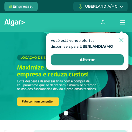
Empresas
UBERLANDIA/MG
Você está vendo ofertas
Você está vendo ofertas
disponíveis para
disponíveis para
UBERLANDIA/MG
UBERLANDIA/MG
Alterar
Alterar