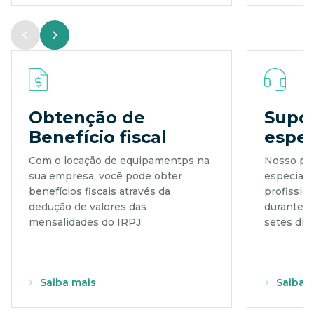
Obtenção de
Supor
Benefício fiscal
espec
Com o locação de equipamentps na
Nosso par
sua empresa, você pode obter
especiali
benefícios fiscais através da
profissio
dedução de valores das
durante 2
mensalidades do IRPJ.
setes dia
Saiba mais
Saiba 