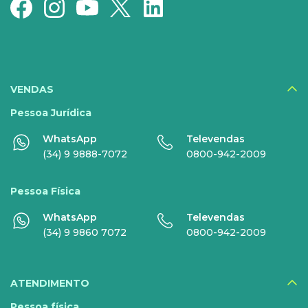
Recarga
Serviços Especiais
SERVIÇOS
DIGITAIS
VENDAS
Disney+
Pessoa Jurídica
WhatsApp
Televendas
Nomo Music
(34) 9 9888-7072
0800-942-2009
Globoplay
Pessoa Física
Sky+
WhatsApp
Televendas
HBO Max
(34) 9 9860 7072
0800-942-2009
Inner AI
Veja todos serviços
ATENDIMENTO
Pessoa física