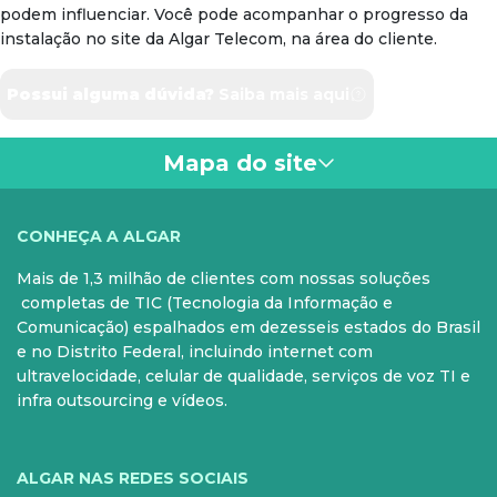
podem influenciar. Você pode acompanhar o progresso da
instalação no site da Algar Telecom, na área do cliente.
Possui alguma dúvida?
Saiba mais aqui
Mapa do site
VOCÊ
CONHEÇA A ALGAR
Mais de 1,3 milhão de clientes com nossas soluções
PARA SUA CASA
CELULAR
completas de TIC (Tecnologia da Informação e
Comunicação) espalhados em dezesseis estados do Brasil
Internet Fibra
Controle e Pós
e no Distrito Federal, incluindo internet com
ultravelocidade, celular de qualidade, serviços de voz TI e
Fixo
Aparelhos
infra outsourcing e vídeos.
Conheça nossos serviços
5G para sua casa
Super Wi-Fi
Pré-Pago
ALGAR NAS REDES SOCIAIS