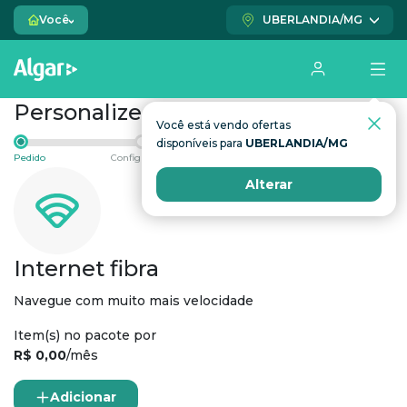
Você
UBERLANDIA/MG
Personalize seu pedido
Você está vendo ofertas
disponíveis para
UBERLANDIA/MG
Pedido
Configuração
Verificação
Conclusão
Alterar
Internet fibra
Navegue com muito mais velocidade
Item(s) no pacote por
R$ 0,00
/mês
Adicionar