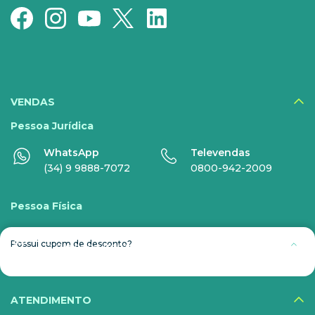
Recarga
Serviços Especiais
SERVIÇOS
DIGITAIS
VENDAS
Disney+
Pessoa Jurídica
WhatsApp
Televendas
Nomo Music
(34) 9 9888-7072
0800-942-2009
Globoplay
Pessoa Física
Sky+
WhatsApp
Televendas
HBO Max
Possui cupom de desconto?
(34) 9 9860 7072
0800-942-2009
Inner AI
Veja todos serviços
ATENDIMENTO