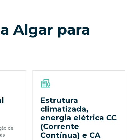
a Algar para
l
Estrutura
climatizada,
energia elétrica CC
(Corrente
ção de
Contínua) e CA
tas