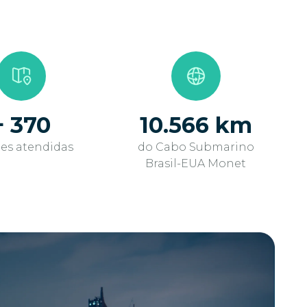
+ 370
10.566 km
es atendidas
do Cabo Submarino
Brasil-EUA Monet