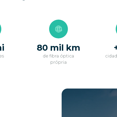
mi
80 mil km
es
de fibra óptica
cidad
própria