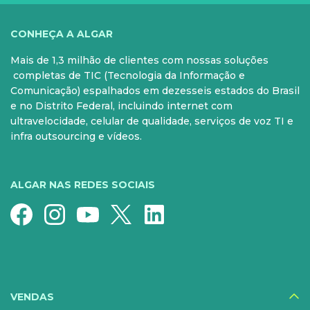
VOCÊ
CONHEÇA A ALGAR
Mais de 1,3 milhão de clientes com nossas soluções
PARA SUA CASA
CELULAR
completas de TIC (Tecnologia da Informação e
Comunicação) espalhados em dezesseis estados do Brasil
Internet Fibra
Controle e Pós
e no Distrito Federal, incluindo internet com
ultravelocidade, celular de qualidade, serviços de voz TI e
Fixo
Aparelhos
infra outsourcing e vídeos.
Conheça nossos serviços
5G para sua casa
Super Wi-Fi
Pré-Pago
ALGAR NAS REDES SOCIAIS
Recarga
Serviços Especiais
SERVIÇOS
DIGITAIS
VENDAS