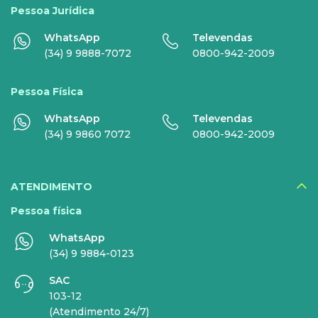
Disney+
Pessoa Jurídica
WhatsApp
Televendas
Nomo Music
(34) 9 9888-7072
0800-942-2009
Globoplay
Pessoa Física
Sky+
WhatsApp
Televendas
HBO Max
(34) 9 9860 7072
0800-942-2009
Inner AI
Veja todos serviços
ATENDIMENTO
Pessoa física
WhatsApp
EMPRESAS
(34) 9 9884-0123
SAC
INTERNET
TELEFONIA
103-12
(Atendimento 24/7)