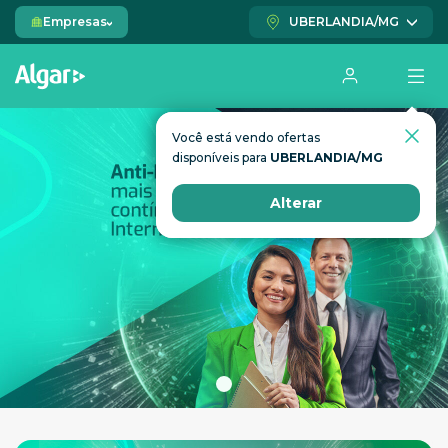
Empresas
UBERLANDIA/MG
Você está vendo ofertas
Você está vendo ofertas
disponíveis para
disponíveis para
UBERLANDIA/MG
UBERLANDIA/MG
Alterar
Alterar