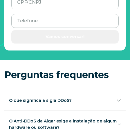
CPF/CNPJ
Telefone
Vamos conversar!
Perguntas frequentes
O que significa a sigla DDoS?
A sigla DDoS significa Distributed Denial of Service,
ou Negação de Serviço Distribuída em português. Um
ataque DDoS é uma tentativa maliciosa de tornar um
O Anti-DDoS da Algar exige a instalação de algum
serviço online indisponível, sobrecarregando-o com
hardware ou software?