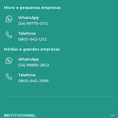
Internet Fibra
Fixo
Micro e pequenas empresas
Comunicação de Dados
Celular
WhatsApp
Super Wi-Fi
DDG - 0800
(34) 99779-0112
Internet Essence
Voz Total
Telefone
0800-942-1212
Link Dedicado
Médias e grandes empresas
Monitora Rede
WhatsApp
(34) 99889-2822
SERVIÇOS
Telefone
DIGITAIS
0800-940-2999
Gestor Mobile
Compartilhe Energia
Proteção Web
INSTITUCIONAL
Exa Segurança