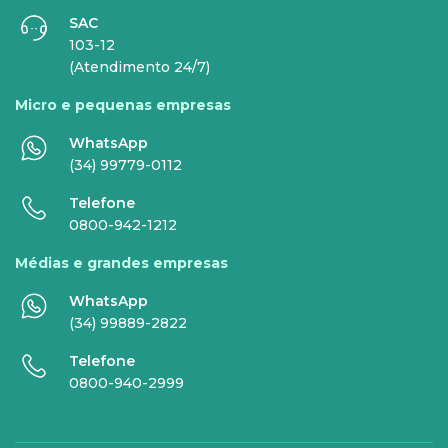
SAC
INTERNET
TELEFONIA
103-12
(Atendimento 24/7)
Internet Fibra
Fixo
Micro e pequenas empresas
Comunicação de Dados
Celular
WhatsApp
Super Wi-Fi
DDG - 0800
(34) 99779-0112
Internet Essence
Voz Total
Telefone
0800-942-1212
Link Dedicado
Médias e grandes empresas
Monitora Rede
WhatsApp
(34) 99889-2822
SERVIÇOS
Telefone
DIGITAIS
0800-940-2999
Gestor Mobile
Compartilhe Energia