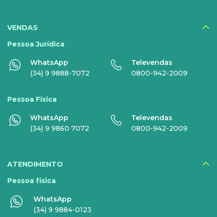
SERVIÇOS
DIGITAIS
VENDAS
Disney+
Pessoa Jurídica
WhatsApp
Televendas
Nomo Music
(34) 9 9888-7072
0800-942-2009
Globoplay
Pessoa Física
Sky+
WhatsApp
Televendas
HBO Max
(34) 9 9860 7072
0800-942-2009
Inner AI
Veja todos serviços
ATENDIMENTO
Pessoa física
WhatsApp
EMPRESAS
(34) 9 9884-0123