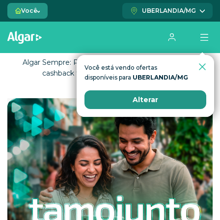
Você
UBERLANDIA/MG
Algar Sempre: Prêmio toda semana. Desconto e
Você está vendo ofertas
Você está vendo ofertas
cashback todos os dias. Vem conferir!
disponíveis para
disponíveis para
UBERLANDIA/MG
UBERLANDIA/MG
Alterar
Alterar