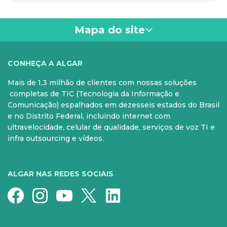
Mapa do site
VOCÊ
CONHEÇA A ALGAR
Mais de 1,3 milhão de clientes com nossas soluções
PARA SUA CASA
CELULAR
completas de TIC (Tecnologia da Informação e
Comunicação) espalhados em dezesseis estados do Brasil
Internet Fibra
Controle e Pós
e no Distrito Federal, incluindo internet com
ultravelocidade, celular de qualidade, serviços de voz TI e
Fixo
Aparelhos
infra outsourcing e vídeos.
Conheça nossos serviços
5G para sua casa
Super Wi-Fi
Pré-Pago
ALGAR NAS REDES SOCIAIS
Recarga
Serviços Especiais