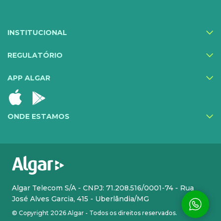
Proteção Web
INSTITUCIONAL
Exa Segurança
MediQuo Empresas
REGULATÓRIO
Helptec
APP ALGAR
Inner IA
Todos os serviços
ONDE ESTAMOS
CLOUD
INFRA DE TI
Cloud Plus
Hosting
Cloud Phone Pro
Atendimento Premium
Algar Telecom S/A - CNPJ: 71.208.516/0001-74 - Rua
José Alves Garcia, 415 - Uberlândia/MG
Message Solution
Colocation
© Copyright 2026 Algar - Todos os direitos reservados.