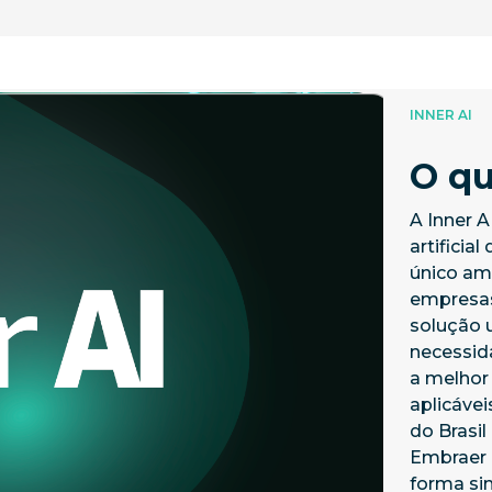
INNER AI
O qu
A Inner 
artificia
único amb
empresas
solução u
necessid
a melhor
aplicávei
do Brasi
Embraer 
forma si