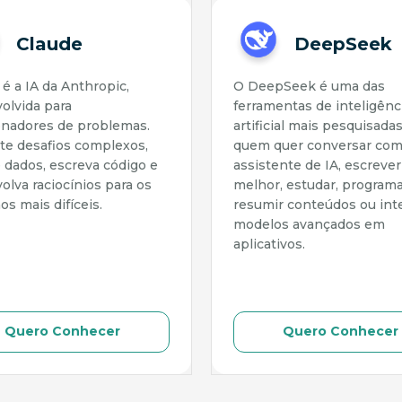
Claude
DeepSeek
é a IA da Anthropic,
O DeepSeek é uma das
olvida para
ferramentas de inteligênc
onadores de problemas.
artificial mais pesquisada
te desafios complexos,
quem quer conversar co
e dados, escreva código e
assistente de IA, escrever
olva raciocínios para os
melhor, estudar, programa
os mais difíceis.
resumir conteúdos ou int
modelos avançados em
aplicativos.
Quero Conhecer
Quero Conhecer