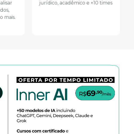
alisar
jurídico, acadêmico e +10 times
dos,
o mais.