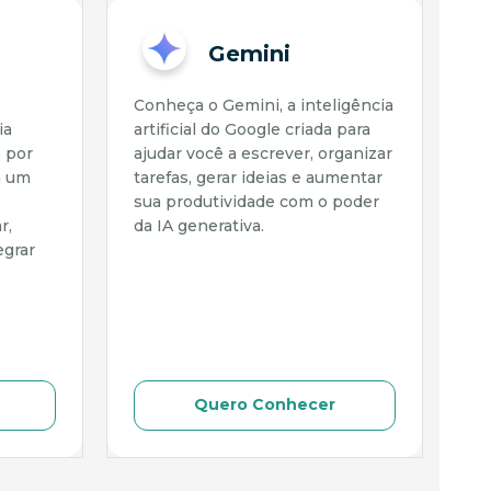
Gemini
Conheça o Gemini, a inteligência
O 
ia
artificial do Google criada para
Tr
s por
ajudar você a escrever, organizar
ar
m um
tarefas, gerar ideias e aumentar
re
sua produtividade com o poder
ta
r,
da IA generativa.
in
egrar
ge
us
fo
o 
Quero Conhecer