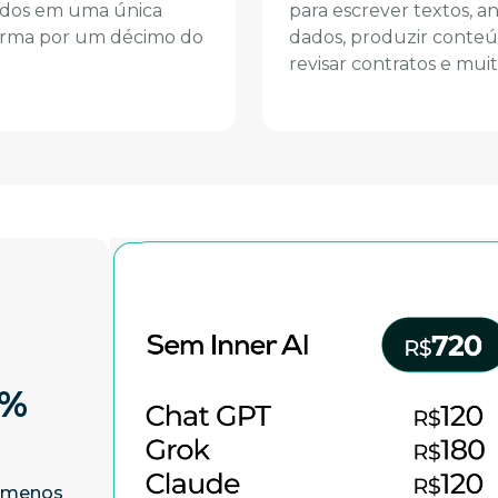
ados em uma única
para escrever textos, an
orma por um décimo do
dados, produzir conteú
revisar contratos e muit
0%
r menos