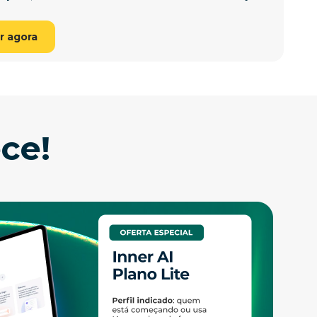
r agora
ce!