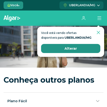
Você
UBERLANDIA/MG
Você está vendo ofertas
Você está vendo ofertas
disponíveis para
disponíveis para
UBERLANDIA/MG
UBERLANDIA/MG
Alterar
Alterar
Conheça outros planos
Plano Fácil
O primeiro pré-pago fixo do Brasil pra você chamar