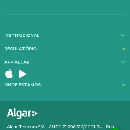
Gestor Mobile
Compartilhe Energia
Proteção Web
INSTITUCIONAL
Exa Segurança
MediQuo Empresas
REGULATÓRIO
Helptec
APP ALGAR
Inner IA
Todos os serviços
ONDE ESTAMOS
CLOUD
INFRA DE TI
Cloud Plus
Hosting
Cloud Phone Pro
Atendimento Premium
Algar Telecom S/A - CNPJ: 71.208.516/0001-74 - Rua