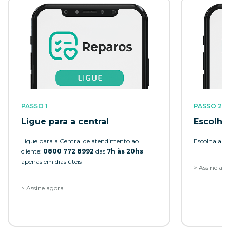
PASSO 1
PASSO 2
Ligue para a central
Escolha
Ligue para a Central de atendimento ao
Escolha a o
cliente:
0800 772 8992
das
7h às 20hs
apenas em dias úteis
> Assine ag
> Assine agora