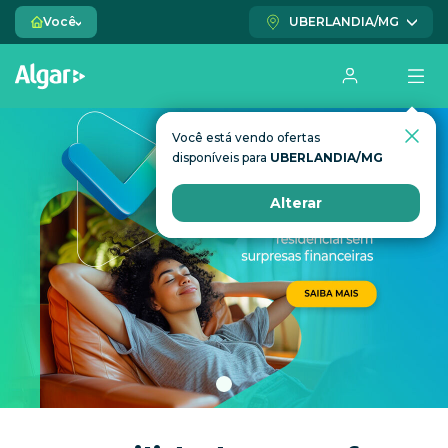
Você
UBERLANDIA/MG
Você está vendo ofertas
Você está vendo ofertas
disponíveis para
disponíveis para
UBERLANDIA/MG
UBERLANDIA/MG
Alterar
Alterar