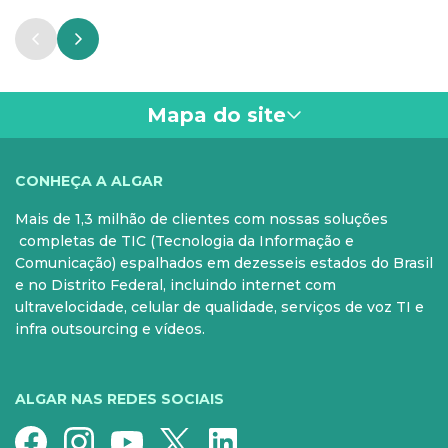
Mapa do site
VOCÊ
CONHEÇA A ALGAR
Mais de 1,3 milhão de clientes com nossas soluções
PARA SUA CASA
CELULAR
completas de TIC (Tecnologia da Informação e
Comunicação) espalhados em dezesseis estados do Brasil
Internet Fibra
Controle e Pós
e no Distrito Federal, incluindo internet com
ultravelocidade, celular de qualidade, serviços de voz TI e
Fixo
Aparelhos
infra outsourcing e vídeos.
Conheça nossos serviços
5G para sua casa
Super Wi-Fi
Pré-Pago
ALGAR NAS REDES SOCIAIS
Recarga