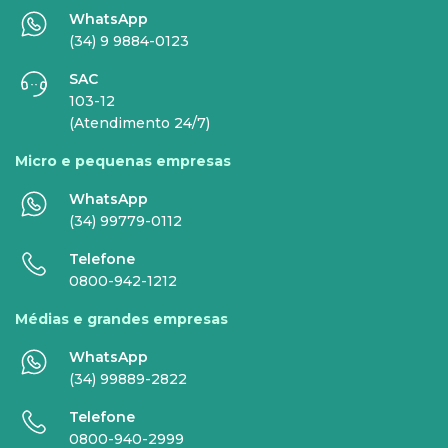
WhatsApp
EMPRESAS
(34) 9 9884-0123
SAC
INTERNET
TELEFONIA
103-12
(Atendimento 24/7)
Internet Fibra
Fixo
Micro e pequenas empresas
Comunicação de Dados
Celular
WhatsApp
Super Wi-Fi
DDG - 0800
(34) 99779-0112
Internet Essence
Voz Total
Telefone
0800-942-1212
Link Dedicado
Médias e grandes empresas
Monitora Rede
WhatsApp
(34) 99889-2822
SERVIÇOS
Telefone
DIGITAIS
0800-940-2999