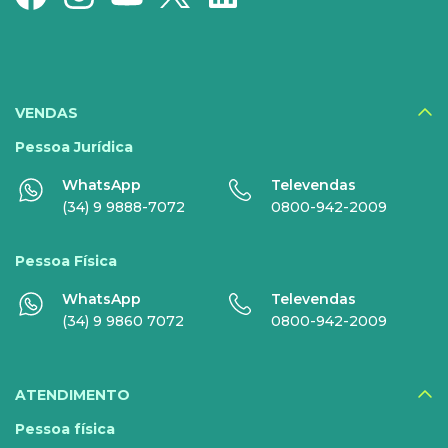
Serviços Especiais
SERVIÇOS
DIGITAIS
VENDAS
Disney+
Pessoa Jurídica
WhatsApp
Televendas
Nomo Music
(34) 9 9888-7072
0800-942-2009
Globoplay
Pessoa Física
Sky+
WhatsApp
Televendas
HBO Max
(34) 9 9860 7072
0800-942-2009
Inner AI
Veja todos serviços
ATENDIMENTO
Pessoa física