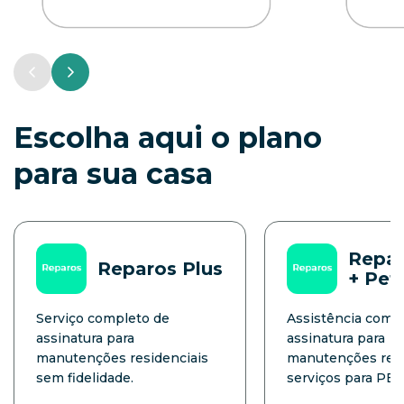
Escolha aqui o plano
para sua casa
Repar
Reparos Plus
+ Pet
Serviço completo de
Assistência comp
assinatura para
assinatura para
manutenções residenciais
manutenções resi
sem fidelidade.
serviços para PET