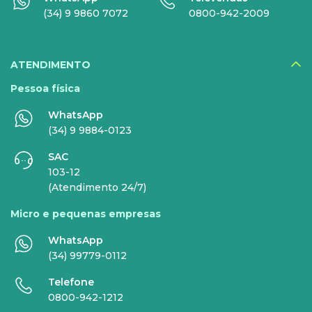
HBO Max
(34) 9 9860 7072
0800-942-2009
Inner AI
Veja todos serviços
ATENDIMENTO
Pessoa física
WhatsApp
EMPRESAS
(34) 9 9884-0123
SAC
INTERNET
TELEFONIA
103-12
(Atendimento 24/7)
Internet Fibra
Fixo
Micro e pequenas empresas
Comunicação de Dados
Celular
WhatsApp
Super Wi-Fi
DDG - 0800
(34) 99779-0112
Internet Essence
Voz Total
Telefone
0800-942-1212
Link Dedicado