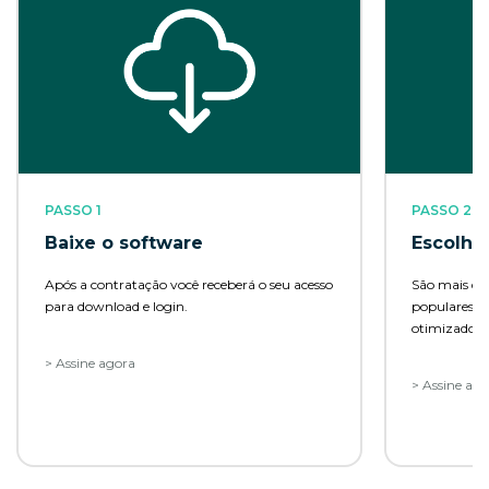
PASSO 1
PASSO 2
Baixe o software
Escolha
Após a contratação você receberá o seu acesso
São mais de 
para download e login.
populares 
otimizados 
seu preferido
> Assine agora
> Assine ag