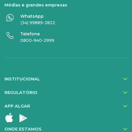
Médias e grandes empresas
Monitora Rede
WhatsApp
(34) 99889-2822
SERVIÇOS
Telefone
DIGITAIS
0800-940-2999
Gestor Mobile
Compartilhe Energia
Proteção Web
INSTITUCIONAL
Exa Segurança
MediQuo Empresas
REGULATÓRIO
Helptec
APP ALGAR
Inner IA
Todos os serviços
ONDE ESTAMOS