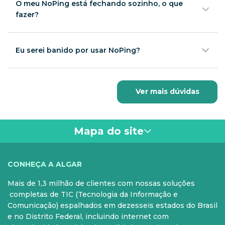
até 3 dias úteis.
O meu NoPing está fechando sozinho, o que
fazer?
Verifique se você está com todos os programas
necessários instalados em sua máquina, como .NET
Framework e Visual C++ Redistributable Package.
Eu serei banido por usar NoPing?
Também verifique se o seu Firewall do
Não. A utilização do NoPing não causa banimento
Antivirus/Windows está liberando acesso para o
para nenhum usuário em nenhum jogo, o programa
programa realizar conexões com a internet. Em caso
não realiza nenhuma modificação ou injeções nos
Ver mais dúvidas
de dúvida, desabilite o Firewall temporariamente.
arquivos dos jogos.
Mapa do site
VOCÊ
CONHEÇA A ALGAR
Mais de 1,3 milhão de clientes com nossas soluções
PARA SUA CASA
CELULAR
completas de TIC (Tecnologia da Informação e
Comunicação) espalhados em dezesseis estados do Brasil
Internet Fibra
Controle e Pós
e no Distrito Federal, incluindo internet com