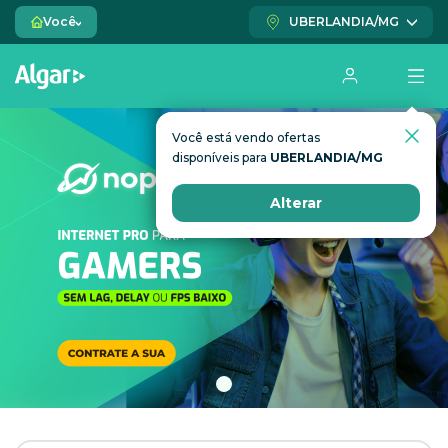
Você
UBERLANDIA/MG
Você está vendo ofertas
Você está vendo ofertas
disponíveis para
disponíveis para
UBERLANDIA/MG
UBERLANDIA/MG
Alterar
Alterar