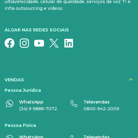
ultravelocidade, celular de qualidade, serviços de voz TI e
Fixo
Aparelhos
infra outsourcing e vídeos.
Conheça nossos serviços
5G para sua casa
Super Wi-Fi
Pré-Pago
ALGAR NAS REDES SOCIAIS
Recarga
Serviços Especiais
SERVIÇOS
DIGITAIS
VENDAS
Disney+
Pessoa Jurídica
WhatsApp
Televendas
Nomo Music
(34) 9 9888-7072
0800-942-2009
Globoplay
Pessoa Física
Sky+
WhatsApp
Televendas