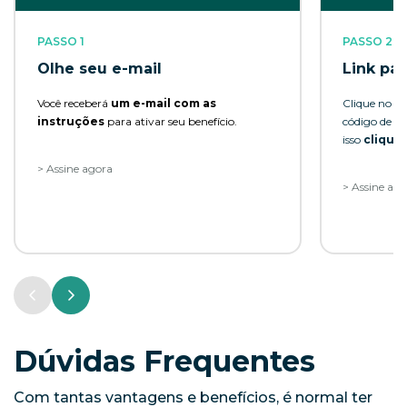
PASSO 1
PASSO 2
Olhe seu e-mail
Link par
Você receberá
um e-mail com as
Clique no li
instruções
para ativar seu benefício.
código de s
isso
clique 
> Assine agora
> Assine ag
Dúvidas Frequentes
Com tantas vantagens e benefícios, é normal ter