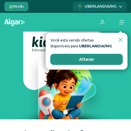
Você
UBERLANDIA/MG
Você está vendo ofertas
Você está vendo ofertas
disponíveis para
disponíveis para
UBERLANDIA/MG
UBERLANDIA/MG
Alterar
Alterar