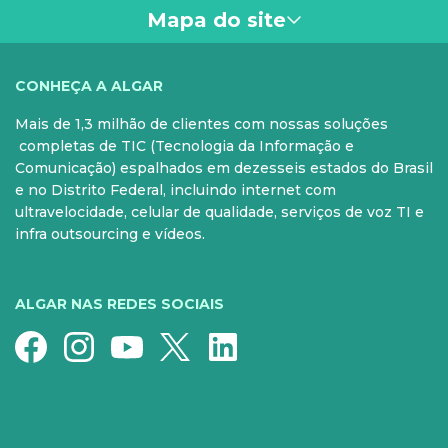
aula, é possível verificar sua duração, descrição,
Mapa do site
metodologia e agendá-la nos dias e horários
disponíveis. Há opções de aulas de segunda a sexta,
nos períodos da manhã, tarde e noite.
VOCÊ
CONHEÇA A ALGAR
Mais de 1,3 milhão de clientes com nossas soluções
PARA SUA CASA
CELULAR
completas de TIC (Tecnologia da Informação e
Comunicação) espalhados em dezesseis estados do Brasil
Internet Fibra
Controle e Pós
e no Distrito Federal, incluindo internet com
ultravelocidade, celular de qualidade, serviços de voz TI e
Fixo
Aparelhos
infra outsourcing e vídeos.
Conheça nossos serviços
5G para sua casa
Super Wi-Fi
Pré-Pago
ALGAR NAS REDES SOCIAIS
Recarga
Serviços Especiais
SERVIÇOS