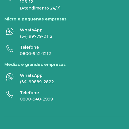
INTERNET
TELEFONIA
103-12
(Atendimento 24/7)
Internet Fibra
Fixo
Micro e pequenas empresas
Comunicação de Dados
Celular
WhatsApp
Super Wi-Fi
DDG - 0800
(34) 99779-0112
Internet Essence
Voz Total
Telefone
0800-942-1212
Link Dedicado
Médias e grandes empresas
Monitora Rede
WhatsApp
(34) 99889-2822
SERVIÇOS
Telefone
DIGITAIS
0800-940-2999
Gestor Mobile
Compartilhe Energia
Proteção Web