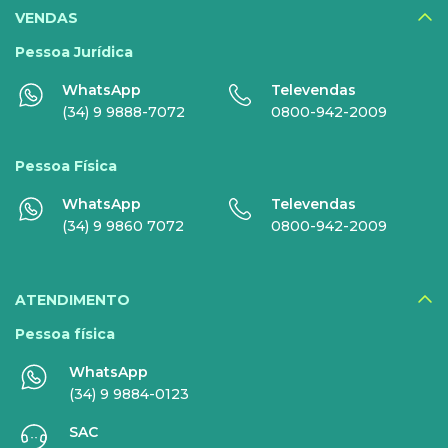
DIGITAIS
VENDAS
Disney+
Pessoa Jurídica
WhatsApp
Televendas
Nomo Music
(34) 9 9888-7072
0800-942-2009
Globoplay
Pessoa Física
Sky+
WhatsApp
Televendas
HBO Max
(34) 9 9860 7072
0800-942-2009
Inner AI
Veja todos serviços
ATENDIMENTO
Pessoa física
WhatsApp
EMPRESAS
(34) 9 9884-0123
SAC