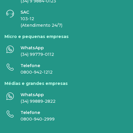
EMPRESAS
(34) 9 9884-0123
SAC
INTERNET
TELEFONIA
103-12
(Atendimento 24/7)
Internet Fibra
Fixo
Micro e pequenas empresas
Comunicação de Dados
Celular
WhatsApp
Super Wi-Fi
DDG - 0800
(34) 99779-0112
Internet Essence
Voz Total
Telefone
0800-942-1212
Link Dedicado
Médias e grandes empresas
Monitora Rede
WhatsApp
(34) 99889-2822
SERVIÇOS
Telefone
DIGITAIS
0800-940-2999
Gestor Mobile