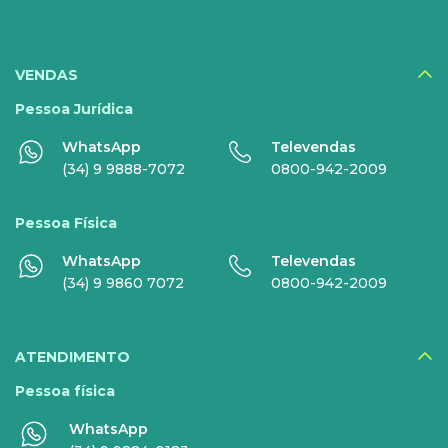
SERVIÇOS
DIGITAIS
VENDAS
Disney+
Pessoa Jurídica
WhatsApp
Televendas
Nomo Music
(34) 9 9888-7072
0800-942-2009
Globoplay
Pessoa Física
Sky+
WhatsApp
Televendas
HBO Max
(34) 9 9860 7072
0800-942-2009
Inner AI
Veja todos serviços
ATENDIMENTO
Pessoa física
WhatsApp