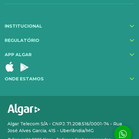
Compartilhe Energia
Proteção Web
INSTITUCIONAL
Exa Segurança
MediQuo Empresas
REGULATÓRIO
Helptec
APP ALGAR
Inner IA
Todos os serviços
ONDE ESTAMOS
CLOUD
INFRA DE TI
Cloud Plus
Hosting
Cloud Phone Pro
Atendimento Premium
Algar Telecom S/A - CNPJ: 71.208.516/0001-74 - Rua
José Alves Garcia, 415 - Uberlândia/MG
SMS Solution
Colocation