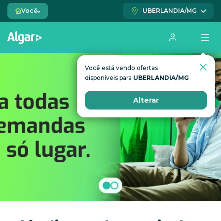
Você
UBERLANDIA/MG
Você está vendo ofertas
Você está vendo ofertas
disponíveis para
disponíveis para
UBERLANDIA/MG
UBERLANDIA/MG
Alterar
Alterar