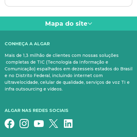
Mapa do site
VOCÊ
CONHEÇA A ALGAR
Mais de 1,3 milhão de clientes com nossas soluções
PARA SUA CASA
CELULAR
completas de TIC (Tecnologia da Informação e
Comunicação) espalhados em dezesseis estados do Brasil
Internet Fibra
Controle e Pós
e no Distrito Federal, incluindo internet com
ultravelocidade, celular de qualidade, serviços de voz TI e
Fixo
Aparelhos
infra outsourcing e vídeos.
Conheça nossos serviços
5G para sua casa
Super Wi-Fi
Pré-Pago
ALGAR NAS REDES SOCIAIS
Recarga
Serviços Especiais