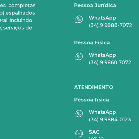
ções completas
Pessoa Jurídica
AR
SERVIÇOS DIGITAIS
o) espalhados
WhatsApp
al, incluindo
e Pós
Disney+
(34) 9 9888-7072
, serviços de
Nomo Music
Pessoa Física
a casa
Globoplay
WhatsApp
Sky+
(34) 9 9860 7072
HBO Max
speciais
Inner AI
ATENDIMENTO
Veja todos serviços
Pessoa física
WhatsApp
(34) 9 9884-0123
SAC