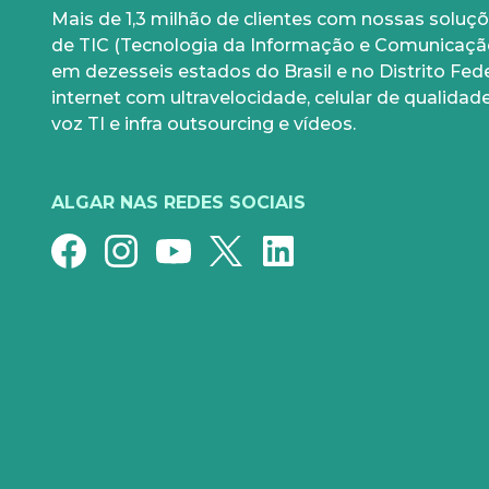
Mais de 1,3 milhão de clientes com nossas solu
PARA SUA CASA
CELUL
de TIC (Tecnologia da Informação e Comunicaçã
em dezesseis estados do Brasil e no Distrito Feder
Internet Fibra
Controle 
internet com ultravelocidade, celular de qualidade
Fixo
Aparelhos
voz TI e infra outsourcing e vídeos.
Conheça nossos serviços
5G para su
ALGAR NAS REDES SOCIAIS
Super Wi-Fi
Pré-Pago
Recarga
Serviços E