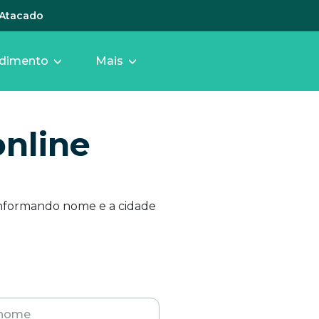
Atacado
dimento
Mais
online
informando nome e a cidade
nome