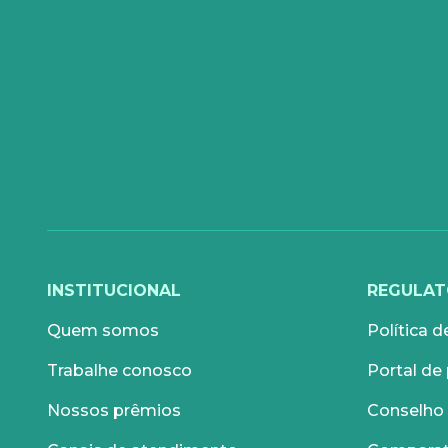
INTERNET
TELEFO
Internet Fibra
Fixo
Comunicação de Dados
Celular
Super Wi-Fi
DDG - 08
Internet Essence
Voz Total
Link Dedicado
INSTITUCIONAL
REGULAT
Monitora Rede
Quem somos
Política d
Trabalhe conosco
Portal de
Nossos prêmios
Conselho 