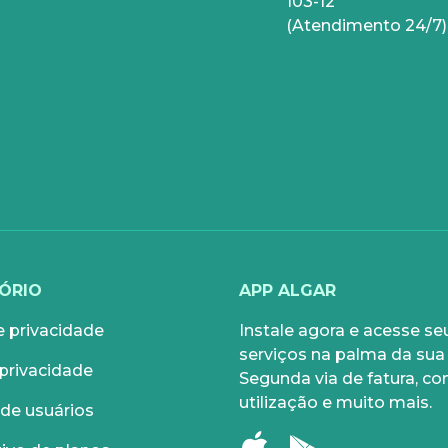
103-12
EMPRESAS
(Atendimento 24/7)
NIA
SERVIÇOS DIGITAIS
Gestor Mobile
Compartilhe Energia
00
Proteção Web
Exa Segurança
MediQuo Empresas
ÓRIO
APP ALGAR
Helptec
e privacidade
Instale agora e acesse se
serviços na palma da sua
Inner IA
 privacidade
Segunda via de fatura, co
Todos os serviços
utilização e muito mais.
de usuários