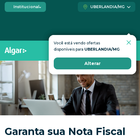
Institucional
UBERLANDIA/MG
Você está vendo ofertas
Você está vendo ofertas
disponíveis para
disponíveis para
UBERLANDIA/MG
UBERLANDIA/MG
Alterar
Alterar
Garanta sua Nota Fiscal