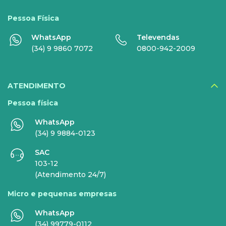
Globoplay
Pessoa Física
Sky+
WhatsApp
Televendas
HBO Max
(34) 9 9860 7072
0800-942-2009
Inner AI
Veja todos serviços
ATENDIMENTO
Pessoa física
WhatsApp
EMPRESAS
(34) 9 9884-0123
SAC
INTERNET
TELEFONIA
103-12
(Atendimento 24/7)
Internet Fibra
Fixo
Micro e pequenas empresas
Comunicação de Dados
Celular
WhatsApp
Super Wi-Fi
DDG - 0800
(34) 99779-0112