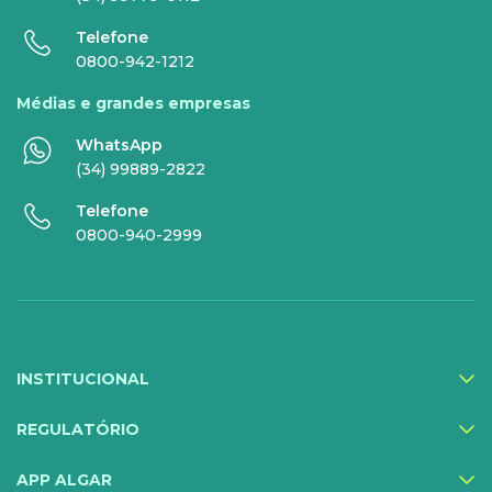
Internet Essence
Voz Total
Telefone
0800-942-1212
Link Dedicado
Médias e grandes empresas
Monitora Rede
WhatsApp
(34) 99889-2822
SERVIÇOS
Telefone
DIGITAIS
0800-940-2999
Gestor Mobile
Compartilhe Energia
Proteção Web
INSTITUCIONAL
Exa Segurança
MediQuo Empresas
REGULATÓRIO
Helptec
APP ALGAR