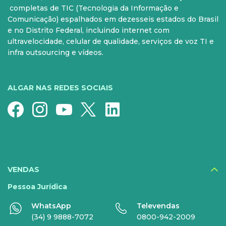
PARA SUA CASA
CELULAR
completas de TIC (Tecnologia da Informação e
Comunicação) espalhados em dezesseis estados do Brasil
Internet Fibra
Controle e Pós
e no Distrito Federal, incluindo internet com
ultravelocidade, celular de qualidade, serviços de voz TI e
Fixo
Aparelhos
infra outsourcing e vídeos.
Conheça nossos serviços
5G para sua casa
Super Wi-Fi
Pré-Pago
ALGAR NAS REDES SOCIAIS
Recarga
Serviços Especiais
SERVIÇOS
DIGITAIS
VENDAS
Disney+
Pessoa Jurídica
WhatsApp
Televendas
Nomo Music
(34) 9 9888-7072
0800-942-2009