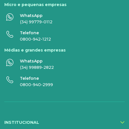
Micro e pequenas empresas
Comunicação de Dados
Celular
WhatsApp
Super Wi-Fi
DDG - 0800
(34) 99779-0112
Internet Essence
Voz Total
Telefone
0800-942-1212
Link Dedicado
Médias e grandes empresas
Monitora Rede
WhatsApp
(34) 99889-2822
SERVIÇOS
Telefone
DIGITAIS
0800-940-2999
Gestor Mobile
Compartilhe Energia
Proteção Web
INSTITUCIONAL
Exa Segurança