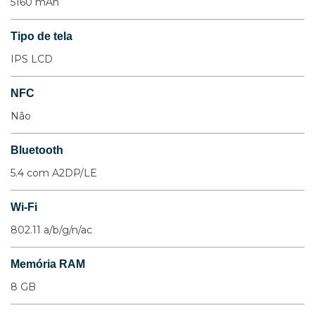
5160 mAh
Tipo de tela
IPS LCD
NFC
Não
Bluetooth
5.4 com A2DP/LE
Wi-Fi
802.11 a/b/g/n/ac
Memória RAM
8 GB