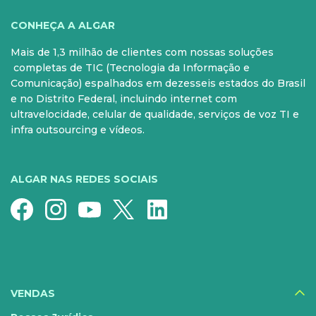
VOCÊ
CONHEÇA A ALGAR
Mais de 1,3 milhão de clientes com nossas soluções
PARA SUA CASA
CELULAR
completas de TIC (Tecnologia da Informação e
Comunicação) espalhados em dezesseis estados do Brasil
Internet Fibra
Controle e Pós
e no Distrito Federal, incluindo internet com
ultravelocidade, celular de qualidade, serviços de voz TI e
Fixo
Aparelhos
infra outsourcing e vídeos.
Conheça nossos serviços
5G para sua casa
Super Wi-Fi
Pré-Pago
ALGAR NAS REDES SOCIAIS
Recarga
Serviços Especiais
SERVIÇOS
DIGITAIS
VENDAS