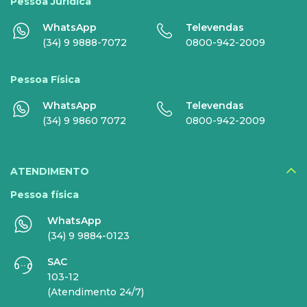
Disney+
Pessoa Jurídica
WhatsApp
Televendas
Nomo Music
(34) 9 9888-7072
0800-942-2009
Globoplay
Pessoa Física
Sky+
WhatsApp
Televendas
HBO Max
(34) 9 9860 7072
0800-942-2009
Inner AI
Veja todos serviços
ATENDIMENTO
Pessoa física
WhatsApp
EMPRESAS
(34) 9 9884-0123
SAC
INTERNET
TELEFONIA
103-12
(Atendimento 24/7)
Internet Fibra
Fixo