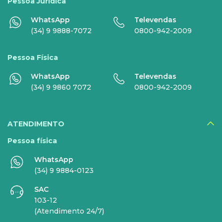
Disney+
Pessoa Jurídica
WhatsApp
Televendas
Nomo Music
(34) 9 9888-7072
0800-942-2009
Globoplay
Pessoa Física
Sky+
WhatsApp
Televendas
HBO Max
(34) 9 9860 7072
0800-942-2009
Inner AI
Veja todos serviços
ATENDIMENTO
Pessoa física
WhatsApp
EMPRESAS
(34) 9 9884-0123
SAC
INTERNET
TELEFONIA
103-12
(Atendimento 24/7)
Internet Fibra
Fixo