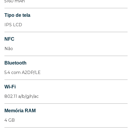
5160 mAh
Tipo de tela
IPS LCD
NFC
Não
Bluetooth
5.4 com A2DP/LE
Wi-Fi
802.11 a/b/g/n/ac
Memória RAM
4 GB