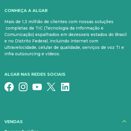
VOCÊ
CONHEÇA A ALGAR
Mais de 1,3 milhão de clientes com nossas soluções
PARA SUA CASA
CELULAR
completas de TIC (Tecnologia da Informação e
Comunicação) espalhados em dezesseis estados do Brasil
Internet Fibra
Controle e Pós
e no Distrito Federal, incluindo internet com
ultravelocidade, celular de qualidade, serviços de voz TI e
Fixo
Aparelhos
infra outsourcing e vídeos.
Conheça nossos serviços
5G para sua casa
Super Wi-Fi
Pré-Pago
ALGAR NAS REDES SOCIAIS
Recarga
Serviços Especiais
SERVIÇOS
DIGITAIS
VENDAS