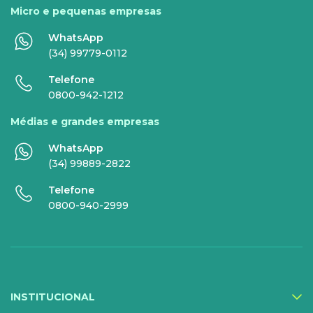
Micro e pequenas empresas
Comunicação de Dados
Celular
WhatsApp
Super Wi-Fi
DDG - 0800
(34) 99779-0112
Internet Essence
Voz Total
Telefone
0800-942-1212
Link Dedicado
Médias e grandes empresas
Monitora Rede
WhatsApp
(34) 99889-2822
SERVIÇOS
Telefone
DIGITAIS
0800-940-2999
Gestor Mobile
Compartilhe Energia
Proteção Web
INSTITUCIONAL
Exa Segurança