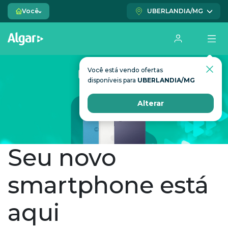
Você
UBERLANDIA/MG
Você está vendo ofertas
disponíveis para
UBERLANDIA/MG
Alterar
Seu novo
smartphone está
aqui