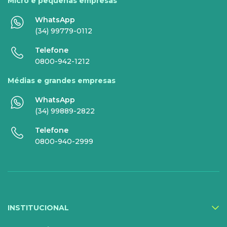
Micro e pequenas empresas
Comunicação de Dados
Celular
WhatsApp
Super Wi-Fi
DDG - 0800
(34) 99779-0112
Internet Essence
Voz Total
Telefone
0800-942-1212
Link Dedicado
Médias e grandes empresas
Monitora Rede
WhatsApp
(34) 99889-2822
SERVIÇOS
Telefone
DIGITAIS
0800-940-2999
Gestor Mobile
Compartilhe Energia
Proteção Web
INSTITUCIONAL
Exa Segurança