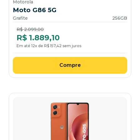
Motorola
Moto G86 5G
Grafite
256GB
Price reduced from
to
R$ 2.099,00
R$ 1.889,10
Em até 12x de R$ 157,42 sem juros
Compre