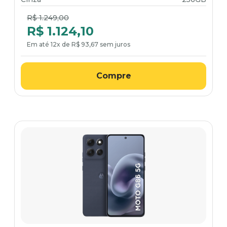
Price reduced from
to
R$ 1.249,00
R$ 1.124,10
Em até 12x de R$ 93,67 sem juros
Compre