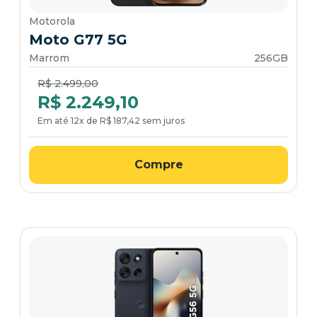
Motorola
Moto G77 5G
Marrom
256GB
Price reduced from
to
R$ 2.499,00
R$ 2.249,10
Em até 12x de R$ 187,42 sem juros
Compre