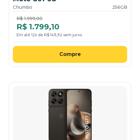
Chumbo
256GB
Price reduced from
to
R$ 1.999,00
R$ 1.799,10
Em até 12x de R$ 149,92 sem juros
Compre