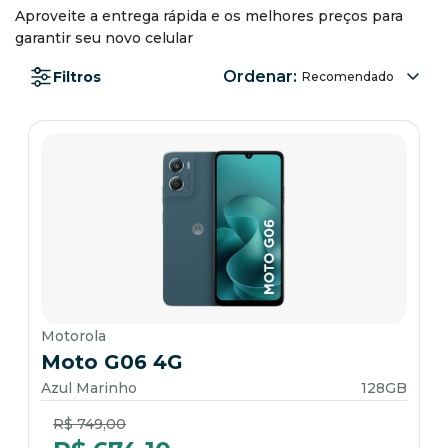
Aproveite a entrega rápida e os melhores preços para
garantir seu novo celular
Ordenar:
Filtros
Motorola
Moto G06 4G
Azul Marinho
128GB
Price reduced from
to
R$ 749,00