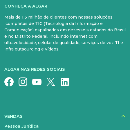
VOCÊ
CONHEÇA A ALGAR
Mais de 1,3 milhão de clientes com nossas soluções
PARA SUA CASA
CELULAR
completas de TIC (Tecnologia da Informação e
Comunicação) espalhados em dezesseis estados do Brasil
Internet Fibra
Controle e Pós
e no Distrito Federal, incluindo internet com
ultravelocidade, celular de qualidade, serviços de voz TI e
Fixo
Aparelhos
infra outsourcing e vídeos.
Conheça nossos serviços
5G para sua casa
Super Wi-Fi
Pré-Pago
ALGAR NAS REDES SOCIAIS
Recarga
Serviços Especiais
SERVIÇOS
DIGITAIS
VENDAS
Disney+
Pessoa Jurídica