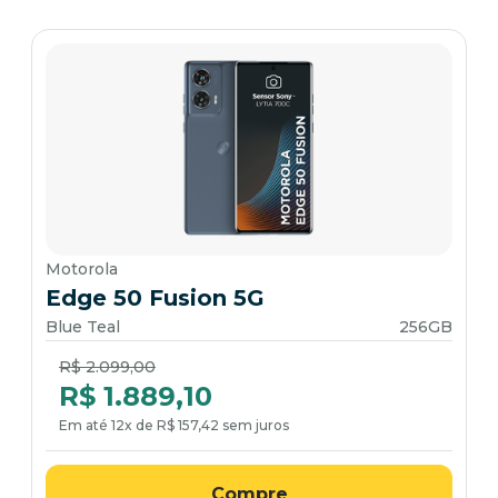
Motorola
Edge 50 Fusion 5G
Blue Teal
256GB
Price reduced from
to
R$ 2.099,00
R$ 1.889,10
Em até 12x de R$ 157,42 sem juros
Compre