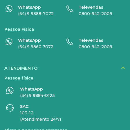
WhatsApp
Televendas
Nomo Music
(34) 9 9888-7072
0800-942-2009
Globoplay
Pessoa Física
Sky+
WhatsApp
Televendas
HBO Max
(34) 9 9860 7072
0800-942-2009
Inner AI
Veja todos serviços
ATENDIMENTO
Pessoa física
WhatsApp
EMPRESAS
(34) 9 9884-0123
SAC
INTERNET
TELEFONIA
103-12
(Atendimento 24/7)
Internet Fibra
Fixo