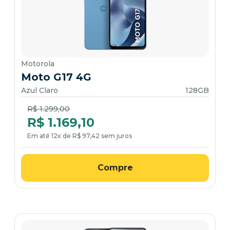
Motorola
Moto G17 4G
Azul Claro
128GB
Price reduced from
to
R$ 1.299,00
R$ 1.169,10
Em até 12x de R$ 97,42 sem juros
Compre