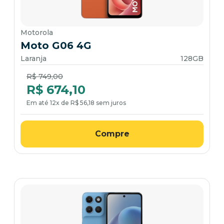
Motorola
Moto G06 4G
Laranja
128GB
Price reduced from
to
R$ 749,00
R$ 674,10
Em até 12x de R$ 56,18 sem juros
Compre