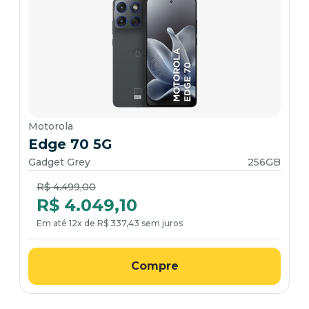
Motorola
Edge 70 5G
Gadget Grey
256GB
Price reduced from
to
R$ 4.499,00
R$ 4.049,10
Em até 12x de R$ 337,43 sem juros
Compre