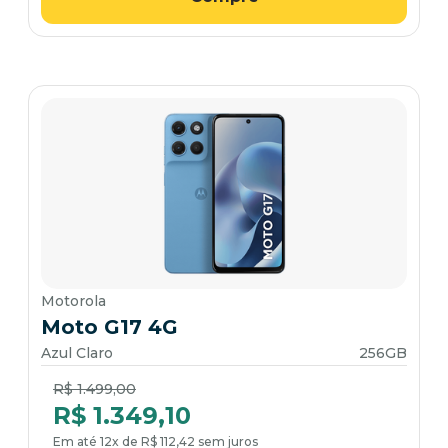
Motorola
Moto G17 4G
Azul Claro
256GB
Price reduced from
to
R$ 1.499,00
R$ 1.349,10
Em até 12x de R$ 112,42 sem juros