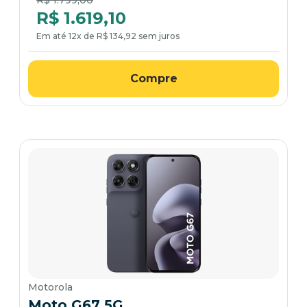
R$ 1.799,00
R$ 1.619,10
Em até 12x de R$ 134,92 sem juros
Compre
Motorola
Moto G67 5G