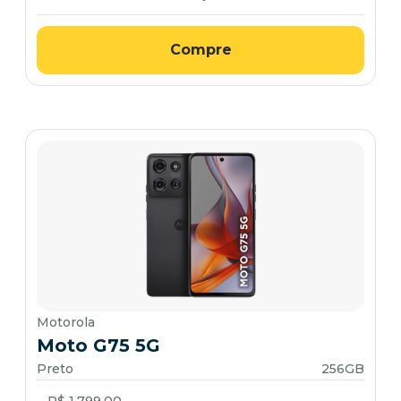
Compre
Motorola
Moto G75 5G
Preto
256GB
Price reduced from
to