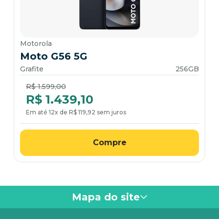
Motorola
Moto G56 5G
Grafite
256GB
Price reduced from
to
R$ 1.599,00
R$ 1.439,10
Em até 12x de R$ 119,92 sem juros
Compre
Mapa do site