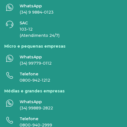
WhatsApp
EMPRESAS
(34) 9 9884-0123
SAC
INTERNET
TELEFONIA
103-12
(Atendimento 24/7)
Internet Fibra
Fixo
Micro e pequenas empresas
Comunicação de Dados
Celular
WhatsApp
Super Wi-Fi
DDG - 0800
(34) 99779-0112
Internet Essence
Voz Total
Telefone
0800-942-1212
Link Dedicado
Médias e grandes empresas
Monitora Rede
WhatsApp
(34) 99889-2822
SERVIÇOS
Telefone
DIGITAIS
0800-940-2999