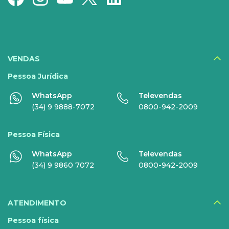
Serviços Especiais
SERVIÇOS
DIGITAIS
VENDAS
Disney+
Pessoa Jurídica
WhatsApp
Televendas
Nomo Music
(34) 9 9888-7072
0800-942-2009
Globoplay
Pessoa Física
Sky+
WhatsApp
Televendas
HBO Max
(34) 9 9860 7072
0800-942-2009
Inner AI
Veja todos serviços
ATENDIMENTO
Pessoa física