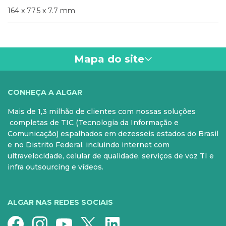
164 x 77.5 x 7.7 mm
Mapa do site
VOCÊ
CONHEÇA A ALGAR
Mais de 1,3 milhão de clientes com nossas soluções
PARA SUA CASA
CELULAR
completas de TIC (Tecnologia da Informação e
Comunicação) espalhados em dezesseis estados do Brasil
Internet Fibra
Controle e Pós
e no Distrito Federal, incluindo internet com
ultravelocidade, celular de qualidade, serviços de voz TI e
Fixo
Aparelhos
infra outsourcing e vídeos.
Conheça nossos serviços
5G para sua casa
Super Wi-Fi
Pré-Pago
ALGAR NAS REDES SOCIAIS
Recarga