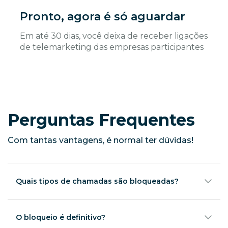
Pronto, agora é só aguardar
Em até 30 dias, você deixa de receber ligações
de telemarketing das empresas participantes
Perguntas Frequentes
Com tantas vantagens, é normal ter dúvidas!
Quais tipos de chamadas são bloqueadas?
Chamadas de telemarketing ativo, ou seja, aquelas
com ofertas de produtos e serviços de empresas de
telecomunicações e instituições financeiras.
O bloqueio é definitivo?