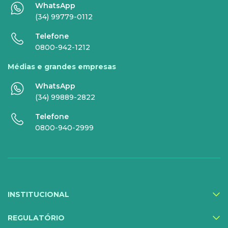
WhatsApp
Super Wi-Fi
DDG - 0800
(34) 99779-0112
Internet Essence
Voz Total
Telefone
0800-942-1212
Link Dedicado
Médias e grandes empresas
Monitora Rede
WhatsApp
(34) 99889-2822
SERVIÇOS
Telefone
DIGITAIS
0800-940-2999
Gestor Mobile
Compartilhe Energia
Proteção Web
INSTITUCIONAL
Exa Segurança
MediQuo Empresas
REGULATÓRIO