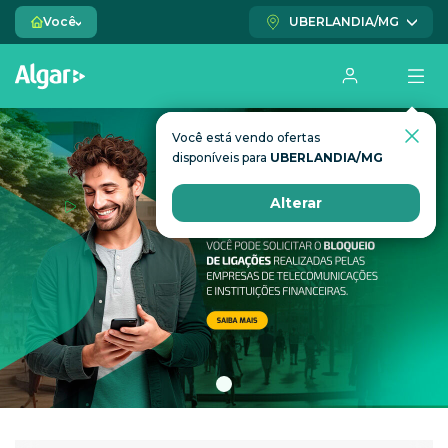
Você
UBERLANDIA/MG
Você está vendo ofertas
Você está vendo ofertas
disponíveis para
disponíveis para
UBERLANDIA/MG
UBERLANDIA/MG
Alterar
Alterar