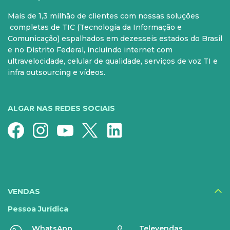
Mais de 1,3 milhão de clientes com nossas soluções
PARA SUA CASA
CELULAR
completas de TIC (Tecnologia da Informação e
Comunicação) espalhados em dezesseis estados do Brasil
Internet Fibra
Controle e Pós
e no Distrito Federal, incluindo internet com
ultravelocidade, celular de qualidade, serviços de voz TI e
Fixo
Aparelhos
infra outsourcing e vídeos.
Conheça nossos serviços
5G para sua casa
Super Wi-Fi
Pré-Pago
ALGAR NAS REDES SOCIAIS
Recarga
Serviços Especiais
SERVIÇOS
DIGITAIS
VENDAS
Disney+
Pessoa Jurídica
WhatsApp
Televendas
Nomo Music