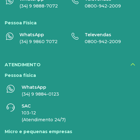
(34) 9 9888-7072
0800-942-2009
Globoplay
Pessoa Física
Sky+
WhatsApp
Televendas
HBO Max
(34) 9 9860 7072
0800-942-2009
Inner AI
Veja todos serviços
ATENDIMENTO
Pessoa física
WhatsApp
EMPRESAS
(34) 9 9884-0123
SAC
INTERNET
TELEFONIA
103-12
(Atendimento 24/7)
Internet Fibra
Fixo
Micro e pequenas empresas
Comunicação de Dados
Celular