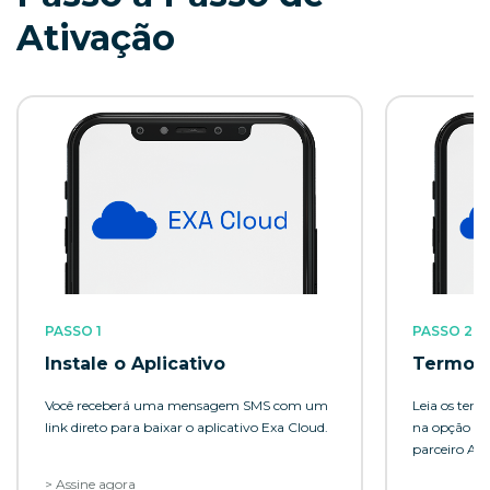
Ativação
PASSO 1
PASSO 2
Instale o Aplicativo
Termos 
Você receberá uma mensagem SMS com um
Leia os term
link direto para baixar o aplicativo Exa Cloud.
na opção par
parceiro Alg
> Assine agora