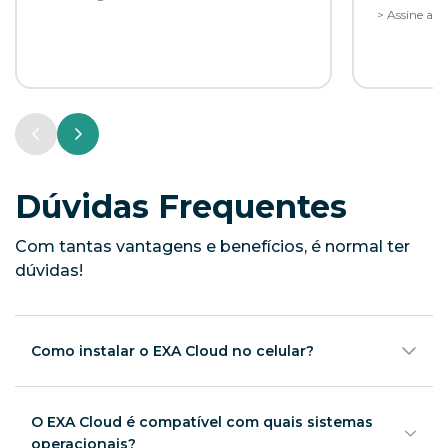
> Assine ag
Dúvidas Frequentes
Com tantas vantagens e benefícios, é normal ter
dúvidas!
Como instalar o EXA Cloud no celular?
Instalar o Cloud no seu celular é bem simples, é só
baixar o aplicativo disponível para celulares android e
iOS disponível na loja do seu celular
O EXA Cloud é compatível com quais sistemas
operacionais?