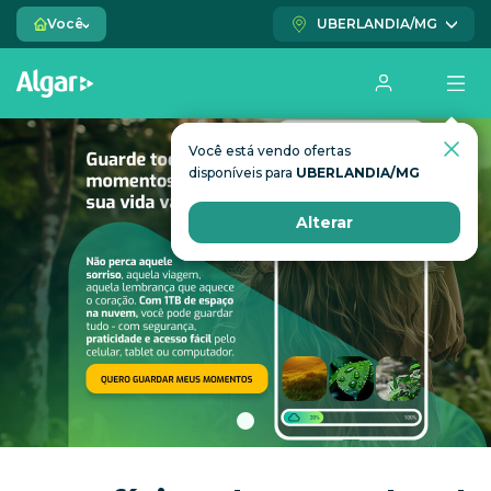
Você
UBERLANDIA/MG
Você está vendo ofertas
Você está vendo ofertas
disponíveis para
disponíveis para
UBERLANDIA/MG
UBERLANDIA/MG
Alterar
Alterar