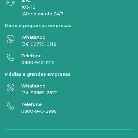
SAC
INTERNET
TELEFONIA
103-12
(Atendimento 24/7)
Internet Fibra
Fixo
Micro e pequenas empresas
Comunicação de Dados
Celular
WhatsApp
Super Wi-Fi
DDG - 0800
(34) 99779-0112
Internet Essence
Voz Total
Telefone
0800-942-1212
Link Dedicado
Médias e grandes empresas
Monitora Rede
WhatsApp
(34) 99889-2822
SERVIÇOS
Telefone
DIGITAIS
0800-940-2999
Gestor Mobile
Compartilhe Energia