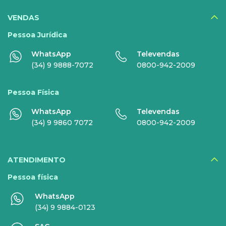
SERVIÇOS
DIGITAIS
VENDAS
Disney+
Pessoa Jurídica
WhatsApp
Televendas
Nomo Music
(34) 9 9888-7072
0800-942-2009
Globoplay
Pessoa Física
Sky+
WhatsApp
Televendas
HBO Max
(34) 9 9860 7072
0800-942-2009
Inner AI
Veja todos serviços
ATENDIMENTO
Pessoa física
WhatsApp
EMPRESAS
(34) 9 9884-0123