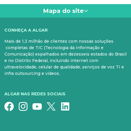
ou redes sociais através de um link.
Mapa do site
VOCÊ
CONHEÇA A ALGAR
Mais de 1,3 milhão de clientes com nossas soluções
PARA SUA CASA
CELULAR
completas de TIC (Tecnologia da Informação e
Comunicação) espalhados em dezesseis estados do Brasil
Internet Fibra
Controle e Pós
e no Distrito Federal, incluindo internet com
ultravelocidade, celular de qualidade, serviços de voz TI e
Fixo
Aparelhos
infra outsourcing e vídeos.
Conheça nossos serviços
5G para sua casa
Super Wi-Fi
Pré-Pago
ALGAR NAS REDES SOCIAIS
Recarga
Serviços Especiais