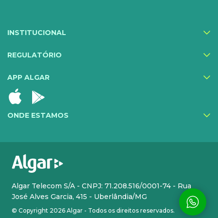
Proteção Web
INSTITUCIONAL
Exa Segurança
MediQuo Empresas
REGULATÓRIO
Helptec
APP ALGAR
Inner IA
Todos os serviços
ONDE ESTAMOS
CLOUD
INFRA DE TI
Cloud Plus
Hosting
Cloud Phone Pro
Atendimento Premium
Algar Telecom S/A - CNPJ: 71.208.516/0001-74 - Rua
José Alves Garcia, 415 - Uberlândia/MG
Message Solution
Colocation
© Copyright 2026 Algar - Todos os direitos reservados.