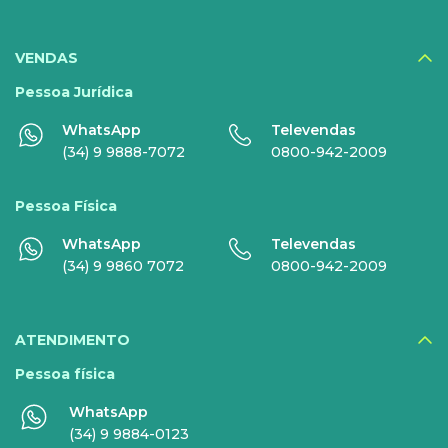
SERVIÇOS
DIGITAIS
VENDAS
Disney+
Pessoa Jurídica
WhatsApp
Televendas
Nomo Music
(34) 9 9888-7072
0800-942-2009
Globoplay
Pessoa Física
Sky+
WhatsApp
Televendas
HBO Max
(34) 9 9860 7072
0800-942-2009
Inner AI
Veja todos serviços
ATENDIMENTO
Pessoa física
WhatsApp
EMPRESAS
(34) 9 9884-0123