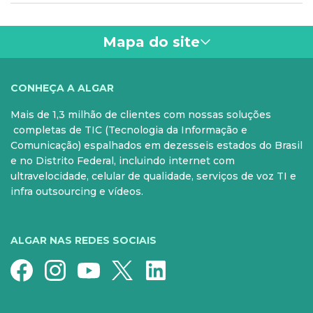
fechamento de negócios. Ele também reduz
leitores de tela usadas por pessoas com deficiência
significativamente a carga de trabalho dos SDRs
visual, a nossa solução entende áudios enviados no
humanos.
WhatsApp e responde por áudio também. Inclusive,
Mapa do site
a voz da resposta pode ser personalizada.
VOCÊ
CONHEÇA A ALGAR
Mais de 1,3 milhão de clientes com nossas soluções
PARA SUA CASA
CELULAR
completas de TIC (Tecnologia da Informação e
Comunicação) espalhados em dezesseis estados do Brasil
Internet Fibra
Controle e Pós
e no Distrito Federal, incluindo internet com
ultravelocidade, celular de qualidade, serviços de voz TI e
Fixo
Aparelhos
infra outsourcing e vídeos.
Conheça nossos serviços
5G para sua casa
Super Wi-Fi
Pré-Pago
ALGAR NAS REDES SOCIAIS
Recarga
Serviços Especiais