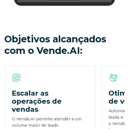
Objetivos alcançados
com o Vende.AI:
Escalar as
Otimi
operações de
de v
vendas
Automatiz
leads e o
O Vende.AI permite atender a um
o Vende.A
volume maior de leads