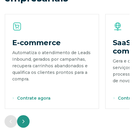
E-commerce
SaaS 
como 
Automatiza o atendimento de Leads
Inbound, gerados por campanhas,
Gera e qu
recupera carrinhos abandonados e
serviços d
qualifica os clientes prontos para a
processo 
compra.
de novos 
Contrate agora
Contra