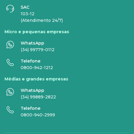
SAC
INTERNET
TELEFONIA
103-12
(Atendimento 24/7)
Internet Fibra
Fixo
Micro e pequenas empresas
Comunicação de Dados
Celular
WhatsApp
Super Wi-Fi
DDG - 0800
(34) 99779-0112
Internet Essence
Voz Total
Telefone
0800-942-1212
Link Dedicado
Médias e grandes empresas
Monitora Rede
WhatsApp
(34) 99889-2822
SERVIÇOS
Telefone
DIGITAIS
0800-940-2999
Gestor Mobile
Compartilhe Energia