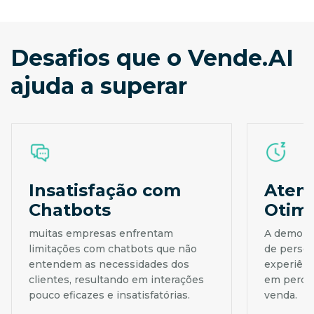
Desafios que o Vende.AI
ajuda a superar
Insatisfação com
Aten
Chatbots
Otim
muitas empresas enfrentam
A demora 
limitações com chatbots que não
de perso
entendem as necessidades dos
experiênc
clientes, resultando em interações
em perda
pouco eficazes e insatisfatórias.
venda.