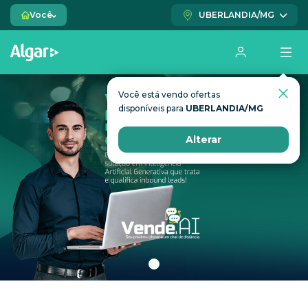
Você
UBERLANDIA/MG
Você está vendo ofertas
Você está vendo ofertas
disponíveis para
disponíveis para
UBERLANDIA/MG
UBERLANDIA/MG
Alterar
Alterar