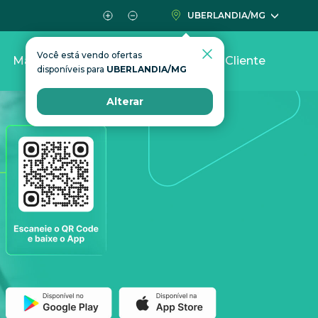
UBERLANDIA/MG
Você está vendo ofertas
Mais
Área do Cliente
disponíveis para
UBERLANDIA/MG
Alterar