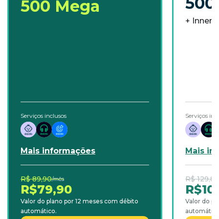
500
500 Mega
+ Inner A
Serviços inclusos
Serviços inc
Mais informações
Mais in
R$ 89,90
R$ 129,8
/mês
R$79,90
R$10
Valor do plano por 12 meses com débito
Valor do p
automático.
automático