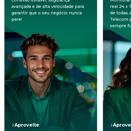
Conexão estável, segurança
Monitora
avançada e de alta velocidade para
real 24 x 
garantir que o seu negócio nunca
de todas a
pare!
Telecom p
sempre f
Aproveite
Aprove