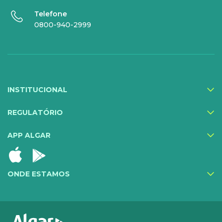
SERVIÇOS
Telefone
DIGITAIS
0800-940-2999
Gestor Mobile
Compartilhe Energia
Proteção Web
INSTITUCIONAL
Exa Segurança
MediQuo Empresas
REGULATÓRIO
Helptec
APP ALGAR
Inner IA
Todos os serviços
ONDE ESTAMOS
CLOUD
INFRA DE TI