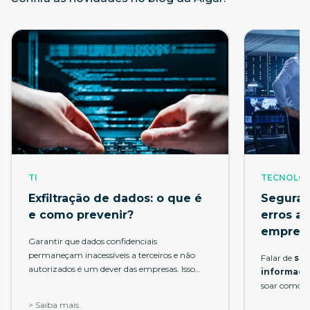
TI
TECNOLOG
Exfiltração de dados: o que é
Seguran
e como prevenir?
erros a
empres
Garantir que dados confidenciais
permaneçam inacessíveis a terceiros e não
Falar de
se
autorizados é um dever das empresas. Isso
informaç
porque o
vazamento de
soar como al
informações
pode ser prejudicial para os
muitas empre
> Saiba mais