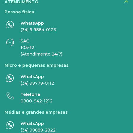
ATENDIMENTO
Pessoa física
WhatsApp
EMPRESAS
(34) 9 9884-0123
SAC
INTERNET
TELEFONIA
103-12
(Atendimento 24/7)
Internet Fibra
Fixo
Micro e pequenas empresas
Comunicação de Dados
Celular
WhatsApp
Super Wi-Fi
DDG - 0800
(34) 99779-0112
Internet Essence
Voz Total
Telefone
0800-942-1212
Link Dedicado
Médias e grandes empresas
Monitora Rede
WhatsApp
(34) 99889-2822