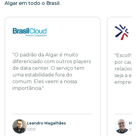
Algar em todo o Brasil.
"O padrão da Algar é muito
"Escolhi
diferenciado com outros players
por caus
de data center. O serviço tem
relacion
uma estabilidade fora do
seja a e
comum. Eles veem a nossa
empresa.
importância."
Leandro Magalhães
Hél
CEO
CE