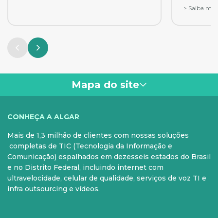
negócios, tanto do ponto de vista da imagem
quando o as
> Saiba mai
da empresa, como também da exposição de
atualmente 
dados sensíveis.
para todos.
Mapa do site
VOCÊ
CONHEÇA A ALGAR
Mais de 1,3 milhão de clientes com nossas soluções
PARA SUA CASA
CELULAR
completas de TIC (Tecnologia da Informação e
Comunicação) espalhados em dezesseis estados do Brasil
Internet Fibra
Controle e Pós
e no Distrito Federal, incluindo internet com
ultravelocidade, celular de qualidade, serviços de voz TI e
Fixo
Aparelhos
infra outsourcing e vídeos.
Conheça nossos serviços
5G para sua casa