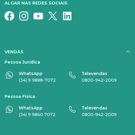
Super Wi-Fi
Pré-Pago
ALGAR NAS REDES SOCIAIS
Recarga
Serviços Especiais
SERVIÇOS
DIGITAIS
VENDAS
Disney+
Pessoa Jurídica
WhatsApp
Televendas
Nomo Music
(34) 9 9888-7072
0800-942-2009
Globoplay
Pessoa Física
Sky+
WhatsApp
Televendas
HBO Max
(34) 9 9860 7072
0800-942-2009
Inner AI
Veja todos serviços