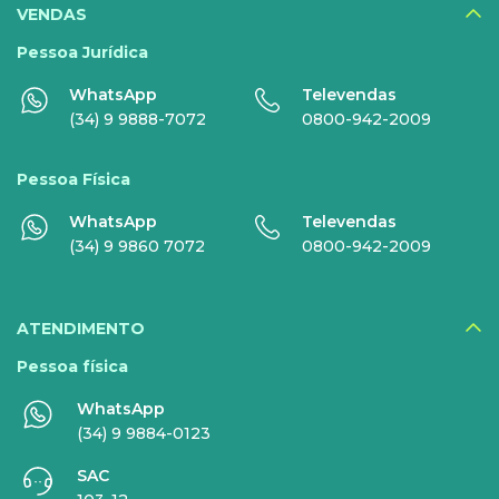
DIGITAIS
VENDAS
Disney+
Pessoa Jurídica
WhatsApp
Televendas
Nomo Music
(34) 9 9888-7072
0800-942-2009
Globoplay
Pessoa Física
Sky+
WhatsApp
Televendas
HBO Max
(34) 9 9860 7072
0800-942-2009
Inner AI
Veja todos serviços
ATENDIMENTO
Pessoa física
WhatsApp
EMPRESAS
(34) 9 9884-0123
SAC