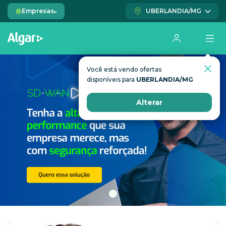
Empresas
UBERLANDIA/MG
Você está vendo ofertas
Você está vendo ofertas
disponíveis para
disponíveis para
UBERLANDIA/MG
UBERLANDIA/MG
Alterar
Alterar