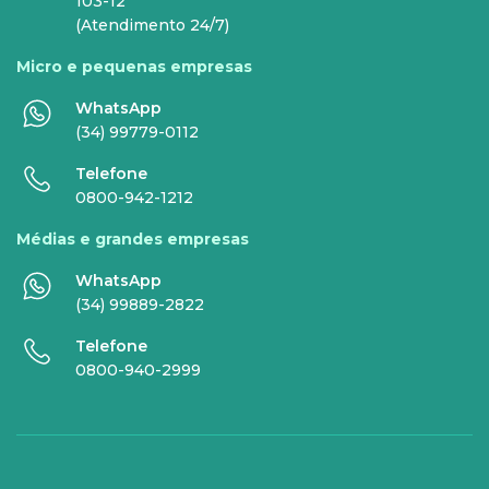
INTERNET
TELEFONIA
103-12
(Atendimento 24/7)
Internet Fibra
Fixo
Micro e pequenas empresas
Comunicação de Dados
Celular
WhatsApp
Super Wi-Fi
DDG - 0800
(34) 99779-0112
Internet Essence
Voz Total
Telefone
0800-942-1212
Link Dedicado
Médias e grandes empresas
Monitora Rede
WhatsApp
(34) 99889-2822
SERVIÇOS
Telefone
DIGITAIS
0800-940-2999
Gestor Mobile
Compartilhe Energia
Proteção Web