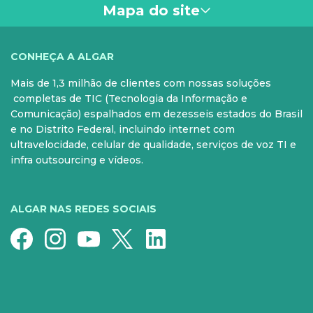
meio de software. As SD-WANs são uma das formas
Mapa do site
pelas quais os princípios da SDN podem ser
aplicados. Todas as SD-WANs usam SDN, no entanto,
nem todas as redes construídas com SDN são SD-
VOCÊ
CONHEÇA A ALGAR
WAN.
Mais de 1,3 milhão de clientes com nossas soluções
PARA SUA CASA
CELULAR
completas de TIC (Tecnologia da Informação e
Comunicação) espalhados em dezesseis estados do Brasil
Internet Fibra
Controle e Pós
e no Distrito Federal, incluindo internet com
ultravelocidade, celular de qualidade, serviços de voz TI e
Fixo
Aparelhos
infra outsourcing e vídeos.
Conheça nossos serviços
5G para sua casa
Super Wi-Fi
Pré-Pago
ALGAR NAS REDES SOCIAIS
Recarga
Serviços Especiais
SERVIÇOS